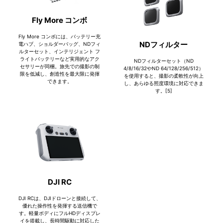
Fly More コンボ
Fly More コンボには、バッテリー充
NDフィルター
電ハブ、ショルダーバッグ、NDフィ
ルターセット、インテリジェント フ
ライトバッテリーなど実用的なアク
NDフィルターセット（ND
セサリーが同梱。旅先での撮影の制
4/8/16/32やND 64/128/256/512）
限を低減し、創造性を最大限に発揮
を使用すると、撮影の柔軟性が向上
できます。
し、あらゆる照度環境に対応できま
す。[5]
DJI RC
DJI RCは、DJIドローンと接続して、
優れた操作性を発揮する送信機で
す。軽量ボディにフルHDディスプレ
イを搭載し、長時間駆動に対応した