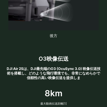
後方
O3映像伝送
DJI Air 2Sは、DJI最先端のO3 (OcuSync 3.0) 映像伝送技
術を搭載し、どのような飛行環境でも、非常になめらかで
信頼性の高い映像伝送を提供しま
8km
最大動画伝送距離[1]