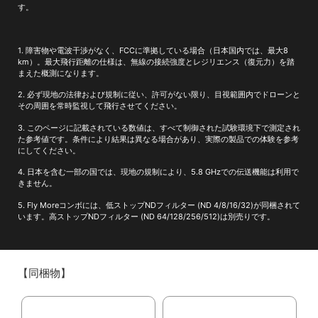
す。
1. 障害物や電波干渉がなく、FCCに準拠している場合（日本国内では、最大8
km）。最大飛行距離の仕様は、無線の接続強度とレジリエンス（復元力）を踏
まえた概測になります。
2. 必ず現地の法律および規制に従い、許可がない限り、目視範囲内でドローンと
その周囲を常時監視して飛行させてください。
3. このページに記載されている数値は、すべて制御された試験環境下で測定され
た参考値です。条件により結果は異なる場合があり、実際の製品での体験を参考
にしてください。
4. 日本を含む一部の国では、現地の規制により、5.8 GHzでの伝送機能は利用で
きません。
5. Fly Moreコンボには、低ストップNDフィルター (ND 4/8/16/32)が同梱されて
います。高ストップNDフィルター (ND 64/128/256/512)は別売りです。
【同梱物】