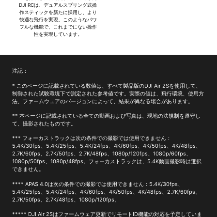
DJI RCは、デュアルスプリング式操
作スティックを新たに採用し、より
快適な飛行を実現。このようなパワ
フルな機能で、これまでにない操作
性を実現しています。
注記：
* このページに記載されている数値は、すべて製品版のDJI Air 2Sを使用して、
制御された試験環境下で測定された参考値です。実際の値は、飛行環境、使用方
法、ファームウェアのバージョンによって、結果が異なる場合があります。
** 本ページに記載されている全ての動画および写真は、現地の法規制を遵守し
て、撮影されたものです。
*** フォーカストラックは次の条件での撮影では使用できません：
5.4K/30fps、5.4K/25fps、5.4K/24fps、4K/60fps、4K/50fps、4K/48fps、
2.7K/60fps、2.7K/50fps、2.7K/48fps、1080p/120fps、1080p/60fps、
1080p/50fps、1080p/48fps。フォーカストラックは、5.4K動画撮影時は選択
できません。
**** APAS 4.0は次の条件での撮影では使用できません：5.4K/30fps、
5.4K/25fps、5.4K/24fps、4K/60fps、4K/50fps、4K/48fps、2.7K/60fps、
2.7K/50fps、2.7K/48fps、1080p/120fps。
***** DJI Air 2Sはファームウェア更新でリモートID機能の対応を予定していま