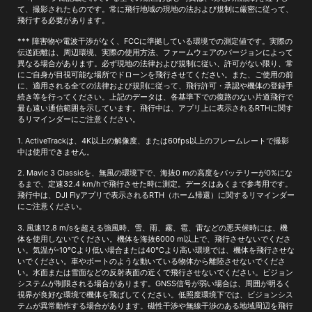
て、撮影されたものです。常に飛行地域の現地の法および規制に厳密に従って、
飛行する必要があります。
*** 障害物や電波干渉がなく、FCCに準拠している環境での測定値です。実際の
伝送距離は、周辺環境、実際の使用方法、ファームウェアのバージョンによって
異なる場合があります。必ず現地の法律および規制に従い、許可がない限り、常
にご自身が目視可能な場所でドローンを飛行させてください。また、ご使用の前
に、適用される全ての法律および規則に従って、飛行許可・承認や機体の登録手
続き等を行ってください。上記のデータは、各基準下での復路のない片道飛行で
最も遠い通信範囲を示しています。飛行中は、アプリ上に表示されるRTHに関す
るリマインダーにご注意ください。
1. ActiveTrackは、4K以上の解像度、または60fps以上のフレームレートで撮影
中は使用できません。
2. Mavic 3 Classicを、無風の環境下で、海抜0 mの高度をバッテリーが0%にな
るまで、定速32.4 km/hで飛行させた時に測定。データはあくまで参考用です。
飛行中は、DJI Flyアプリで表示されるRTH（ホーム帰還）に関するリマインダー
にご注意ください。
3. 風速12.8 m/sを超える強風時、雪、雨、霧、雹、雷などの悪天候時には、機
体を使用しないでください。機体を海抜6000 m以上で、飛行させないでくださ
い。気温が-10℃より低い場合または40℃より高い環境では、機体を飛行させな
いでください。車やボートのような動いている物体から離陸させないでくださ
い。水面または雪面などの反射表面の近くで飛行させないでください。ビジョン
システムが制限される場合があります。GNSS信号が弱い場合は、周囲が明るく
視界が良好な環境で機体を飛ばしてください。低照度環境下では、ビジョンシス
テムが異常動作する場合があります。磁性干渉や無線干渉のある地域周辺を飛行