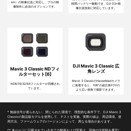
km）の映像伝送に対応し、プロの映
時間バッテリー駆動でき、DJI O3+映
像制作に必須のオプションです。
像伝送技術に対応しています。
DJI Mavic 3 Classic 広
Mavic 3 Classic NDフィ
角レンズ
ルターセット[6]
Mavic 3 ClassicのHasselbladカメラ
ND8/16/32/64フィルターが同梱され
に装着すると、108°の超広角FOVの
ています。
より広い画角で撮影できます。
* 無線信号が遮られない、閉じられた環境で、理想的な条件下で、DJI Mavic 3
Classicの製品版モデルを使用して、テストを実施。実際の値は、周辺環境、使
用方法、ファームウェアのバージョンによって、異なる場合があります。
** 本ページに記載されている全ての動画および写真は、現地の法規制を遵守し