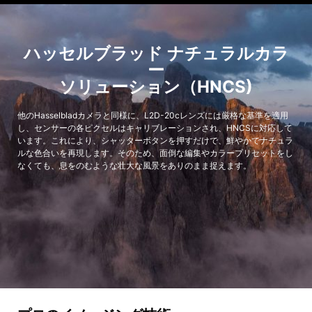
ハッセルブラッド ナチュラルカラ
ー
ソリューション（HNCS)
他のHasselbladカメラと同様に、L2D-20cレンズには厳格な基準を適用
し、センサーの各ピクセルはキャリブレーションされ、HNCSに対応して
います。これにより、シャッターボタンを押すだけで、鮮やかでナチュラ
ルな色合いを再現します。そのため、面倒な編集やカラープリセットをし
なくても、息をのむような壮大な風景をありのまま捉えます。