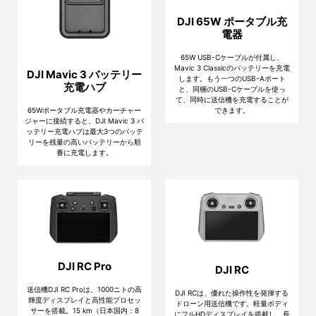
DJI 65W ポータブル充
電器
65W USB-Cケーブルが付属し、
Mavic 3 Classicのバッテリーを充電
DJI Mavic 3 バッテリー
します。もう一つのUSB-Aポート
充電ハブ
と、同梱のUSB-Cケーブルを使っ
て、同時に送信機を充電することが
65Wポータブル充電器やカーチャー
できます。
ジャーに接続すると、DJI Mavic 3 バ
ッテリー充電ハブは最大3つのバッテ
リーを残量の高いバッテリーから順
番に充電します。
DJI RC Pro
DJI RC
送信機DJI RC Proは、1000ニトの高
DJI RCは、優れた操作性を発揮する
輝度ディスプレイと高性能プロセッ
ドローン用送信機です。軽量ボディ
サーを搭載。15 km（日本国内：8
にフルHDディスプレイを搭載し、長