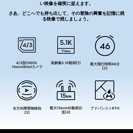
い映像を確実に捉えます。
さあ、どこへでも持ち出して、その冒険の興奮を記憶に残
る映像で残しましょう。
4/3型CMOS
高解像5.1K動画[1]
最大飛行時間46分
Hasselbladカメラ
[2]
最大15kmHD動画伝
全方向障害物検知
アドバンストRTH
送[4]
[3]