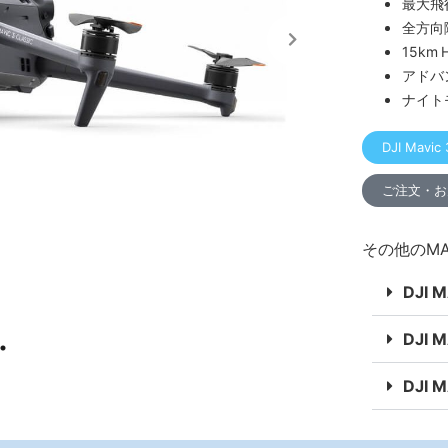
最大飛
全方向
15km
アドバ
ナイト
DJI Ma
ご注文・お
その他のMAV
DJI 
DJI 
DJI 