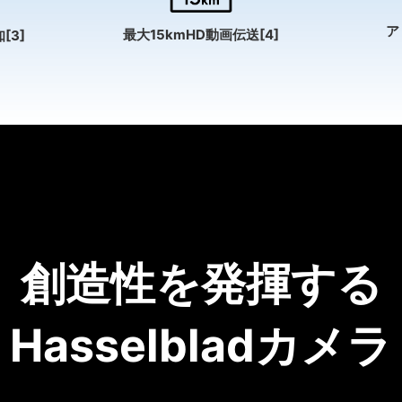
ア
最大15kmHD動画伝送[4]
[3]
創造性を発揮する
Hasselbladカメラ