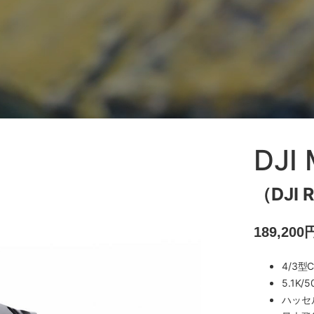
DJI
（DJI 
189,20
4/3型C
5.1K
ハッセ