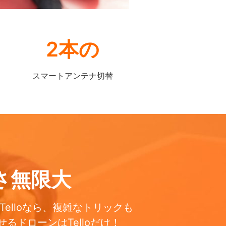
2本の
スマートアンテナ切替
さ無限大
elloなら、複雑なトリックも
ドローンはTelloだけ！