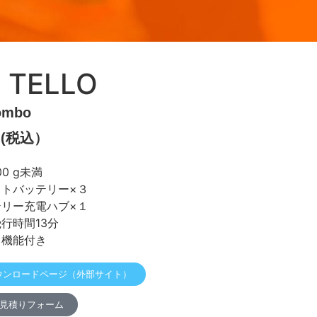
E TELLO
ombo
円 (税込）
00 g未満
イトバッテリー×３
テリー充電ハブ×１
行時間13分
ラ機能付き
 ダウンロードページ（外部サイト）
見積りフォーム