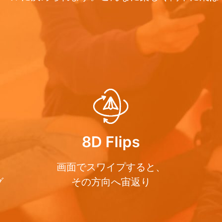
8D Flips
画面でスワイプすると、
グ
その方向へ宙返り