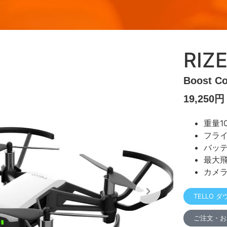
RIZ
Boost C
19,250
重量1
フラ
バッ
最大飛
カメ
TELLO
ご注文・お