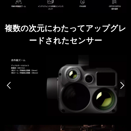
DJI TRANSMISSION
DJI SDR Transmission
DJI Transmission 高輝度モニターコンボ
複数の次元にわたってアップグレ
INSPIRE
DJI Transmission スタンダードコンボ
ードされたセンサー
DJI INSPIRE 3
DJI FOCUS PRO
DJI RONIN シリーズ
TELLO
DJI RONIN 4D - 6K
Rize TELLO
DJI RONIN 4D - 8K
DJI POWER シリーズ