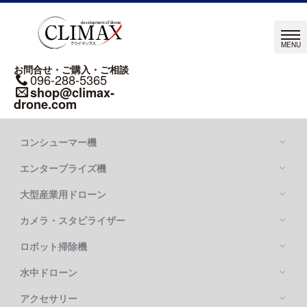
お問合せ・ご購入・ご相談
096-288-5365
shop@climax-
drone.com
コンシューマー機
エンタープライズ機
大型産業用ドローン
カメラ・スタビライザー
Mavic シリーズ
DJI MAVIC 4 PRO
ロボット掃除機
DJI MATRICE シリーズ
DJI MAVIC 3 PRO
DJI MATRICE 400
水中ドローン
DJI FLYCART 100
DJI MATRICE 4 SERIES
DJI FLYCART 30
アクセサリー
OSMO POCKETシリーズ
DJI MATRICE 350 RTK