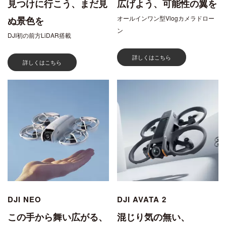
見つけに行こう、まだ見
広げよう、可能性の翼を
オールインワン型Vlogカメラドロー
ぬ景色を
ン
DJI初の前方LiDAR搭載
詳しくはこちら
詳しくはこちら
DJI NEO
DJI AVATA 2
この手から舞い広がる、
混じり気の無い、