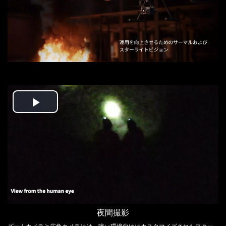
DJI POWER 1000 MINI
DJI POWER 2000
DJI MIC シリーズ
DJI POWER 1000 V2
DJI MIC 3
DJI POWER 1000
DJI MIC 2
DJI POWER 500
DJI MIC MINI 2
DJI MIC MINI
Play
DJI GOGGLESS シリーズ
Video
DJI GOGGLES N3
DJI GOGGLES 3
DJI RC MOTION 3
DJI GOGGLES 2
DJI RC MOTION 2
夜間撮影
ズームカメラと広角カメラには、暗い環境向けにカスタマイズされたスター