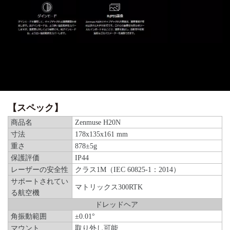
【スペック】
商品名
Zenmuse H20N
寸法
178x135x161 mm
重さ
878±5g
保護評価
IP44
レーザーの安全性
クラス1M（IEC 60825-1：2014）
サポートされてい
マトリックス300RTK
る航空機
ドレッドヘア
角振動範囲
±0.01°
マウント
取り外し可能