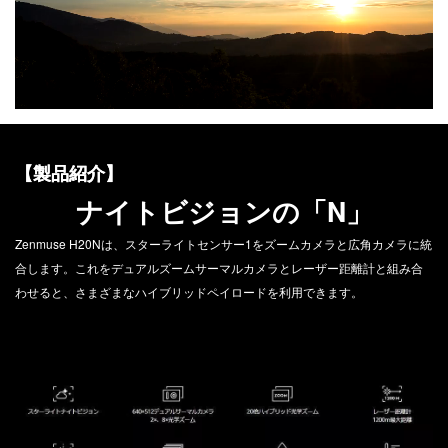
DJI FPV
DJI NANO
DJI FPV
DJI OSMO NANO
【製品紹介】
DJI RC シリーズ
DJI NEO
ナイトビジョンの「N」
DJI RS 5
DJI NEO 2
DJI RS 4 MINI
Zenmuse H20Nは、スターライトセンサー1をズームカメラと広角カメラに統
DJI NEO
DJI RS 4
合します。これをデュアルズームサーマルカメラとレーザー距離計と組み合
DJI RS 4 PRO
わせると、さまざまなハイブリッドペイロードを利用できます。
DJI RS 3 Mini
DJI RS 3
DJI RS 3 PRO
DJI Flip
DJI Flip