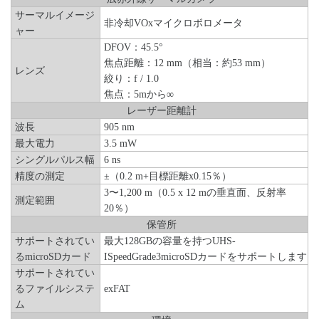
サーマルイメージ
非冷却VOxマイクロボロメータ
ャー
DFOV：45.5°
焦点距離：12 mm（相当：約53 mm）
レンズ
絞り：f / 1.0
焦点：5mから∞
レーザー距離計
波長
905 nm
最大電力
3.5 mW
シングルパルス幅
6 ns
精度の測定
±（0.2 m+目標距離x0.15％）
3〜1,200 m（0.5 x 12 mの垂直面、反射率
測定範囲
20％）
保管所
サポートされてい
最大128GBの容量を持つUHS-
るmicroSDカード
ISpeedGrade3microSDカードをサポートします
サポートされてい
るファイルシステ
exFAT
ム