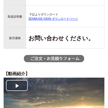
ZENMUSE H20
ZENMUSE H20T
下記よりダウンロード
DJI ACTION シリーズ
取扱説明書
DJI LITO シリーズ
ZENMUSE H20N ダウンロードページ
OSMO ACTION 6
DJI LITO X1
OSMO ACTION 5 PRO
DJI LITO 1
DJI DOCK シリーズ
OSMO ACTION 4
お問い合わせください。
販売価格
DJI DOCK 3
DJI ACTION 2
DJI DOCK 2
DJI AVATA シリーズ
【動画紹介】
DJI AVATA 360
DJI OSMO 360
DJI AVATA 2
OSMO 360
Play
Video