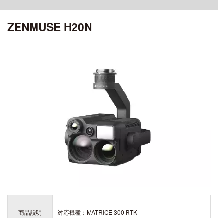
ciRobotics R-17 V3
OSMO POCKET 4P
MATRICE 30 SERIES
ROMO シリーズ
ciRobotics R-10
ZENMUSE H20N
OSMO POCKET 4
ciBoat
DJI MROMO P
CHASING
Air シリーズ
DJI MAVIC 3M
OSMO POCKET 3
ciDrone Hi-1
DJI ROMO A / DJI ROMO S
MAVIC 3 ENTERPRISE シリーズ
CHASING M2
DJI POCKET 2
DJI AIR 3S
アクセサリー
ciDrone TR-22
CHASING M2 PRO
ciDrone Lidar-S
登録記号ステッカー
AEROENTRY AERO-D-X1 外付型リモートID
ZENMUSE シリーズ
Mini シリーズ
OSMO MOBILEシリーズ
ZENMUSE L3
DJI MINI 5 Pro
ZENMUSE L2
OSMO MOBILE 8P
ZENMUSE L1
DJI MINI 4 Pro
OSMO MOBILE 8
ZENMUSE P1
OSMO MOBILE 7シリーズ
DJI MINI 3
ZENMUSE V1
OSMO MOBILE 6
ZENMUSE S1
OSMO MOBILE SE
DJI MINI 4K
ZENMUSE H30シリーズ
ZENMUSE H20N
商品説明
対応機種：MATRICE 300 RTK