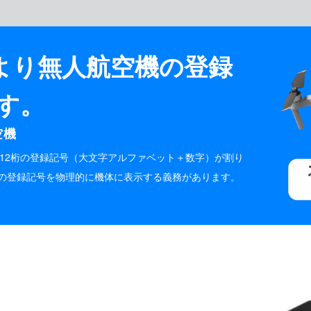
0日より無人航空機の登録
す。
空機
12桁の登録記号（大文字アルファベット＋数字）が
割り
の登録記号を物理的に機体に表示する義務があります。