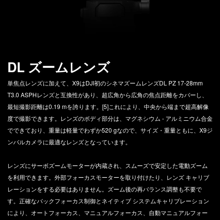
DL ズームレンズ
単焦点レンズに加えて、X9はDJI初のシネマズームレンズDL PZ 17-28mm
T3.0 ASPHレンズと互換性があり、超広角から広角の焦点距離をカバーし、
最短撮影距離は0.19 mを誇ります。[5]これにより、中央から端まで超高解像
度で撮影できます。レンズのボディ部分は、マグネシウム - アルミニウム合金
でできており、重量は軽量でわずか520 gなので、サイズ・重量ともに、X9ジ
ンバルカメラに最適なレンズとなっています。
レンズにサーボズームモーターが内蔵され、スムーズで安定した電動ズーム
を利用できます。外部フォーカスモーターを取り付けたり、レンズ キャリブ
レーションをする必要はありません。ズーム後の再バランス調整も不要で
す。正確なバックフォーカス制御とネイティブ システムキャリブレーション
により、オートフォーカス、マニュアルフォーカス、自動マニュアルフォー