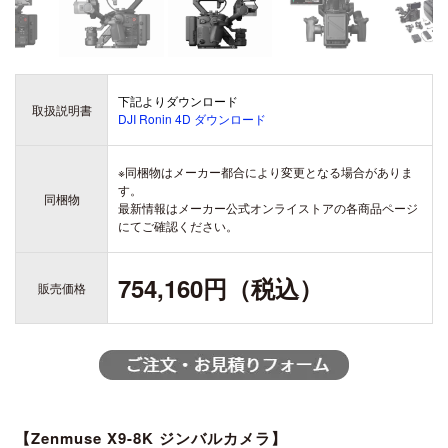
ZENMUSE H20
ZENMUSE H20T
DJI ACTION シリーズ
DJI LITO シリーズ
OSMO ACTION 6
下記よりダウンロード
DJI LITO X1
取扱説明書
DJI Ronin 4D ダウンロード
OSMO ACTION 5 PRO
DJI LITO 1
DJI DOCK シリーズ
OSMO ACTION 4
※同梱物はメーカー都合により変更となる場合がありま
DJI DOCK 3
DJI ACTION 2
す。
DJI DOCK 2
同梱物
最新情報はメーカー公式オンライストアの各商品ページ
にてご確認ください。
DJI AVATA シリーズ
754,160円（税込）
販売価格
DJI AVATA 360
DJI OSMO 360
DJI AVATA 2
OSMO 360
【Zenmuse X9-8K ジンバルカメラ】