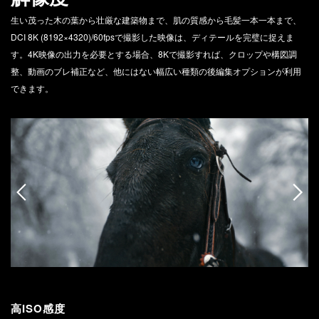
生い茂った木の葉から壮厳な建築物まで、肌の質感から毛髪一本一本まで、
DCI 8K (8192×4320)/60fpsで撮影した映像は、ディテールを完璧に捉えま
す。4K映像の出力を必要とする場合、8Kで撮影すれば、クロップや構図調
整、動画のブレ補正など、他にはない幅広い種類の後編集オプションが利用
できます。
高ISO感度