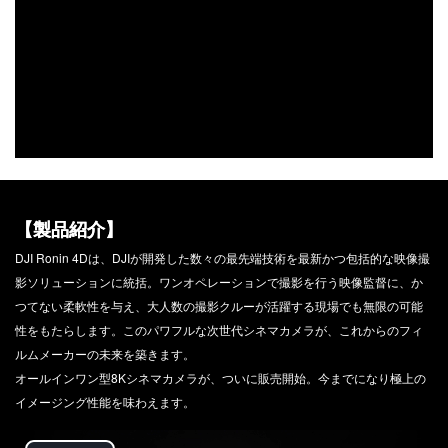
DJI POWER 1000 MINI
DJI POWER 2000
DJI MIC シリーズ
DJI POWER 1000 V2
DJI MIC 3
DJI POWER 1000
DJI MIC 2
DJI POWER 500
DJI MIC MINI 2
DJI MIC MINI
【製品紹介】
DJI GOGGLESS シリーズ
DJI Ronin 4Dは、DJIが開発した数々の最先端技術を最新かつ包括的な映像撮
DJI GOGGLES N3
影ソリューションに統括。ワンオペレーションで撮影を行う映像監督に、か
DJI GOGGLES 3
つてない柔軟性を与え、大人数の撮影クルーが活躍する現場でも無限の可能
DJI RC MOTION 3
性をもたらします。このパワフルな次世代シネマカメラが、これからのフィ
DJI GOGGLES 2
ルムメーカーの未来を築きます。
オールインワン型8Kシネマカメラが、ついに販売開始。今までになり極上の
DJI RC MOTION 2
イメージング性能を味わえます。