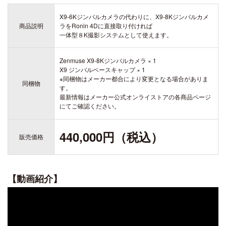
DJI TRANSMISSION
X9-6Kジンバルカメラの代わりに、X9-8Kジンバルカメ
商品説明
ラをRonin 4Dに直接取り付ければ
DJI SDR Transmission
一体型８K撮影システムとして使えます。
DJI Transmission 高輝度モニターコンボ
INSPIRE
DJI Transmission スタンダードコンボ
Zenmuse X9-8Kジンバルカメラ × 1
DJI INSPIRE 3
X9 ジンバルベースキャップ × 1
※同梱物はメーカー都合により変更となる場合がありま
DJI FOCUS PRO
同梱物
す。
最新情報はメーカー公式オンライストアの各商品ページ
にてご確認ください。
440,000円（税込）
DJI RONIN シリーズ
TELLO
販売価格
DJI RONIN 4D - 6K
Rize TELLO
DJI RONIN 4D - 8K
【動画紹介】
DJI POWER シリーズ