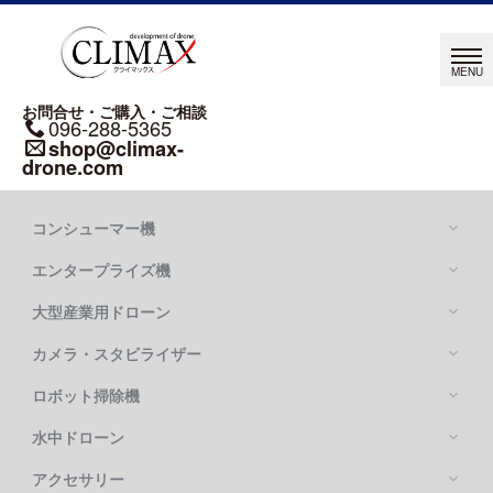
お問合せ・ご購入・ご相談
096-288-5365
shop@climax-
drone.com
コンシューマー機
エンタープライズ機
大型産業用ドローン
カメラ・スタビライザー
Mavic シリーズ
DJI MAVIC 4 PRO
ロボット掃除機
DJI MATRICE シリーズ
DJI MAVIC 3 PRO
DJI MATRICE 400
水中ドローン
DJI FLYCART 100
DJI MATRICE 4 SERIES
DJI FLYCART 30
アクセサリー
OSMO POCKETシリーズ
DJI MATRICE 350 RTK