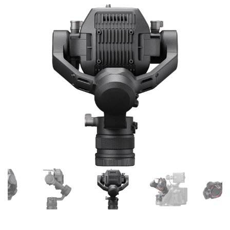
DJI FPV
DJI NANO
DJI FPV
DJI OSMO NANO
DJI RC シリーズ
DJI NEO
DJI RS 5
DJI NEO 2
DJI RS 4 MINI
DJI NEO
DJI RS 4
DJI RS 4 PRO
DJI RS 3 Mini
DJI RS 3
DJI RS 3 PRO
DJI Flip
DJI Flip