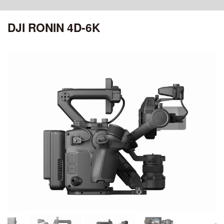
ciRobotics R-17 V3
OSMO POCKET 4P
MATRICE 30 SERIES
ROMO シリーズ
ciRobotics R-10
DJI RONIN 4D-6K
OSMO POCKET 4
ciBoat
DJI MROMO P
CHASING
Air シリーズ
DJI MAVIC 3M
OSMO POCKET 3
ciDrone Hi-1
DJI ROMO A / DJI ROMO S
MAVIC 3 ENTERPRISE シリーズ
CHASING M2
DJI POCKET 2
DJI AIR 3S
アクセサリー
ciDrone TR-22
CHASING M2 PRO
ciDrone Lidar-S
登録記号ステッカー
AEROENTRY AERO-D-X1 外付型リモートID
ZENMUSE シリーズ
Mini シリーズ
OSMO MOBILEシリーズ
ZENMUSE L3
DJI MINI 5 Pro
ZENMUSE L2
OSMO MOBILE 8P
ZENMUSE L1
DJI MINI 4 Pro
OSMO MOBILE 8
ZENMUSE P1
OSMO MOBILE 7シリーズ
DJI MINI 3
ZENMUSE V1
OSMO MOBILE 6
ZENMUSE S1
OSMO MOBILE SE
DJI MINI 4K
ZENMUSE H30シリーズ
ZENMUSE H20N