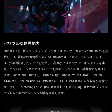
パワフルな処理能力
Ronin 4Dは、新フラッグシップ フルサイズ センサーカメラ Zenmuse X9を搭
載し、DJI最新の映像処理システムCineCore 3.0に対応。このシステムは、
DJIが自社開発したチップを使用し、高度なプロセッサ アーキテクチャを実
現。コンパクト シネマカメラの中でも極めてレベルの高い計算能力を発揮し
ます。CineCore 3.0により、Ronin 4Dは、Apple ProRes RAW、ProRes
4444 XQ、ProRes 422 HQ、ProRes 422 LT、H.264動画の内部収録が可能で
す。また、8K/75fpsと4K/120fpsの動画撮影にも対応し[3]、複数のオプション
でプロレベルのコンテンツ制作を実現します。