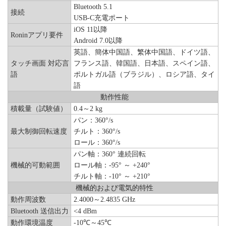
Bluetooth 5.1
接続
USB-C充電ポート
iOS 11以降
Roninアプリ要件
Android 7.0以降
英語、簡体中国語、繁体中国語、ドイツ語、
タッチ画面 対応言
フランス語、韓国語、日本語、スペイン語、
語
ポルトガル語（ブラジル）、ロシア語、タイ
語
動作性能
積載量（試験値）
0.4～2 kg
パン：360°/s
最大制御回転速度
チルト：360°/s
ロール：360°/s
パン軸：360° 連続回転
機械的可動範囲
ロール軸：-95° ～ +240°
チルト軸：-10° ～ +210°
機械的および電気的特性
動作周波数
2.4000～2.4835 GHz
Bluetooth 送信出力
<4 dBm
動作環境温度
-10℃～45℃