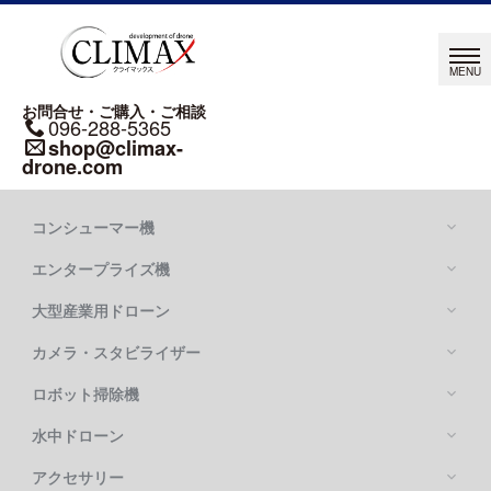
お問合せ・ご購入・ご相談
096-288-5365
shop@climax-
drone.com
コンシューマー機
エンタープライズ機
大型産業用ドローン
カメラ・スタビライザー
Mavic シリーズ
DJI MAVIC 4 PRO
ロボット掃除機
DJI MATRICE シリーズ
DJI MAVIC 3 PRO
DJI MATRICE 400
水中ドローン
DJI FLYCART 100
DJI MATRICE 4 SERIES
DJI FLYCART 30
アクセサリー
OSMO POCKETシリーズ
DJI MATRICE 350 RTK