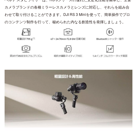
カメラブランドの各種ミラーレスカメラとレンズに対応し、それらを組み合
DJI TRANSMISSION
わせて取り付けることができます。DJI RS 3 Miniを使って、簡単操作でプロ
DJI SDR Transmission
のコンテンツ制作を行って、秘められた内なる創造性を発揮しましょう。
DJI Transmission 高輝度モニターコンボ
INSPIRE
DJI Transmission スタンダードコンボ
DJI INSPIRE 3
DJI FOCUS PRO
DJI RONIN シリーズ
TELLO
DJI RONIN 4D - 6K
Rize TELLO
DJI RONIN 4D - 8K
DJI POWER シリーズ