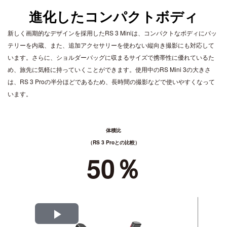
DJI POWER 1000 MINI
進化したコンパクトボディ
DJI POWER 2000
DJI MIC シリーズ
DJI POWER 1000 V2
新しく画期的なデザインを採用したRS 3 Miniは、コンパクトなボディにバッ
DJI MIC 3
DJI POWER 1000
テリーを内蔵、また、追加アクセサリーを使わない縦向き撮影にも対応して
DJI MIC 2
DJI POWER 500
います。さらに、ショルダーバッグに収まるサイズで携帯性に優れているた
め、旅先に気軽に持っていくことができます。使用中のRS Mini 3の大きさ
DJI MIC MINI 2
は、RS 3 Proの半分ほどであるため、長時間の撮影などで使いやすくなって
DJI MIC MINI
います。
DJI GOGGLESS シリーズ
体積比
DJI GOGGLES N3
（RS 3 Proとの比較）
DJI GOGGLES 3
50％
DJI RC MOTION 3
DJI GOGGLES 2
DJI RC MOTION 2
Play