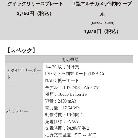
クイックリリースプレート
L型マルチカメラ制御ケーブ
2,750円（税込）
ル
（USB-C、30cm）
1,870円（税込）
【スペック】
周辺機器
1/4-20 取り付け穴
アクセサリーポー
RSSカメラ制御ポート (USB-C)
ト
NATO 拡張ポート
モデル：HB7-2450mAh-7.2V
種類：18650 Li-ion 2S
容量：2450 mAh
電力量：17.64 Wh
バッテリー
動作時間：10時間 1
充電仕様：5V/2A
充電時間：約2時間半 2
推奨充電温度：5℃ ～ 40℃