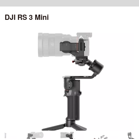
ciRobotics R-17 V3
OSMO POCKET 4P
MATRICE 30 SERIES
ROMO シリーズ
ciRobotics R-10
DJI RS 3 Mini
OSMO POCKET 4
ciBoat
DJI MROMO P
CHASING
Air シリーズ
DJI MAVIC 3M
OSMO POCKET 3
ciDrone Hi-1
DJI ROMO A / DJI ROMO S
MAVIC 3 ENTERPRISE シリーズ
CHASING M2
DJI POCKET 2
DJI AIR 3S
アクセサリー
ciDrone TR-22
CHASING M2 PRO
ciDrone Lidar-S
登録記号ステッカー
AEROENTRY AERO-D-X1 外付型リモートID
ZENMUSE シリーズ
Mini シリーズ
OSMO MOBILEシリーズ
ZENMUSE L3
DJI MINI 5 Pro
ZENMUSE L2
OSMO MOBILE 8P
ZENMUSE L1
DJI MINI 4 Pro
OSMO MOBILE 8
ZENMUSE P1
OSMO MOBILE 7シリーズ
DJI MINI 3
ZENMUSE V1
OSMO MOBILE 6
ZENMUSE S1
OSMO MOBILE SE
DJI MINI 4K
ZENMUSE H30シリーズ
ZENMUSE H20N