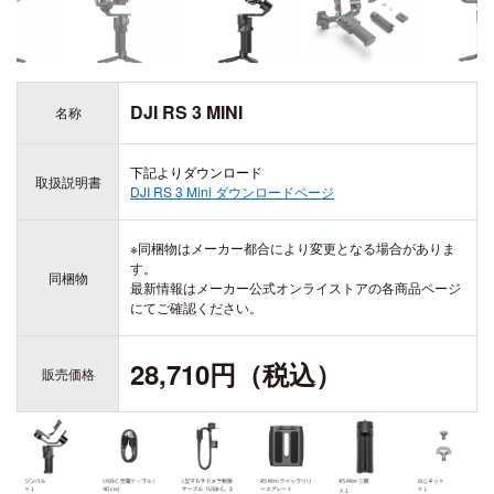
ZENMUSE H20
ZENMUSE H20T
DJI ACTION シリーズ
DJI LITO シリーズ
OSMO ACTION 6
DJI RS 3 MINI
名称
DJI LITO X1
OSMO ACTION 5 PRO
DJI LITO 1
DJI DOCK シリーズ
OSMO ACTION 4
下記よりダウンロード
取扱説明書
DJI DOCK 3
DJI ACTION 2
DJI RS 3 Mini ダウンロードページ
DJI DOCK 2
※同梱物はメーカー都合により変更となる場合がありま
す。
同梱物
最新情報はメーカー公式オンライストアの各商品ページ
DJI AVATA シリーズ
にてご確認ください。
DJI AVATA 360
DJI OSMO 360
DJI AVATA 2
28,710円（税込）
販売価格
OSMO 360