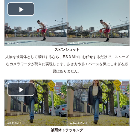
Play
Video
スピンショット
人物を被写体として撮影するなら、RS 3 Miniにお任せするだけで、スムーズ
なカメラワークが簡単に実現します。歩き方や歩くペースを気にしすぎる必
要はありません。
Play
Video
被写体トラッキング