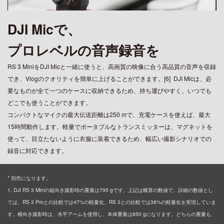
DJI Micで、
プロレベルの音声録音を
RS 3 MiniをDJI Micと一緒に使うと、高画質の映像に合う高品質の音声を収録
でき、Vlogのクオリティを簡単に上げることができます。[6]
DJI Micは、必
要なものが全て一つのケースに収納できるため、持ち運びやすく、いつでも
どこでも使うことができます。
コンパクトなマイクの最大伝送距離は250 mで、充電ケースを使えば、最大
15時間動作します。軽量でポータブルなトランスミッターは、マグネットを
使って、目立たないように衣服に装着できるため、幅広い撮影シナリオでの
録音に対応できます。
* 別売になります。
1. DJI RS 3 Miniの縦向き撮影時の重量は795 gです。上記は概算の数値で、詳細の数値とし
ては、RS 3 Proとの比較では47%の軽量化、RS 3との比較では38%の軽量化を実現していま
す。横向き撮影時は、水平アームを使用し、本体重量は850 gになります。どちらの重量も、