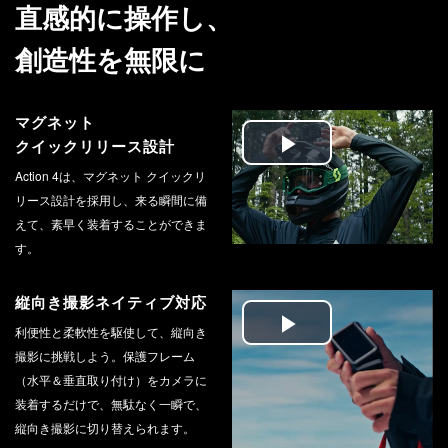
直感的に操作し、
創造性を無限に
マグネット
クイックリリース設計
Play
Action 4は、マグネット クイックリ
リース設計を採用し、来る瞬間に備
Video
えて、素早く装着することができま
す。
縦向き撮影ネイティブ対応
利便性と柔軟性を駆使して、縦向き
Play
撮影に挑戦しよう。保護フレーム
（水平＆垂直取り付け）をカメラに
Video
装着するだけで、無駄なく一瞬で、
縦向き撮影に切り替えられます。