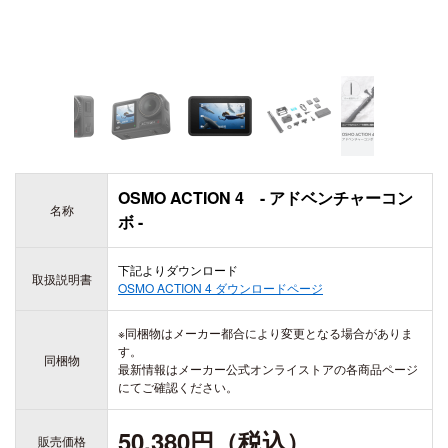
DJI TRANSMISSION
DJI SDR Transmission
DJI Transmission 高輝度モニターコンボ
INSPIRE
DJI Transmission スタンダードコンボ
DJI INSPIRE 3
DJI FOCUS PRO
OSMO ACTION 4 - アドベンチャーコン
名称
ボ -
DJI RONIN シリーズ
下記よりダウンロード
TELLO
取扱説明書
OSMO ACTION 4
ダウンロードページ
DJI RONIN 4D - 6K
Rize TELLO
DJI RONIN 4D - 8K
※同梱物はメーカー都合により変更となる場合がありま
す。
同梱物
最新情報はメーカー公式オンライストアの各商品ページ
にてご確認ください。
DJI POWER シリーズ
50,380円（税込）
販売価格