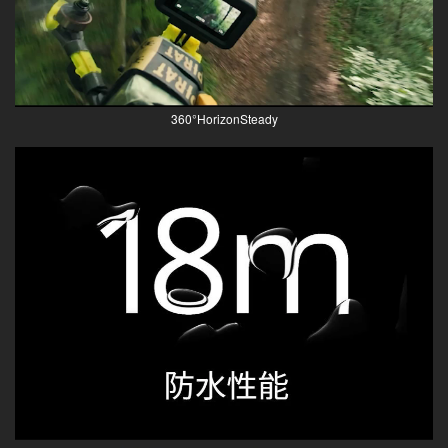
360°HorizonSteady