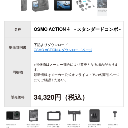
ZENMUSE H20
ZENMUSE H20T
DJI ACTION シリーズ
DJI LITO シリーズ
OSMO ACTION 6
OSMO ACTION 4 - スタンダードコンボ -
名称
DJI LITO X1
OSMO ACTION 5 PRO
DJI LITO 1
DJI DOCK シリーズ
OSMO ACTION 4
下記よりダウンロード
取扱説明書
DJI DOCK 3
DJI ACTION 2
OSMO ACTION 4
ダウンロードページ
DJI DOCK 2
※同梱物はメーカー都合により変更となる場合がありま
す。
同梱物
最新情報はメーカー公式オンライストアの各商品ページ
DJI AVATA シリーズ
にてご確認ください。
DJI AVATA 360
DJI OSMO 360
DJI AVATA 2
34,320円（税込）
販売価格
OSMO 360