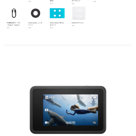
DJI FPV
DJI NANO
DJI FPV
DJI OSMO NANO
DJI RC シリーズ
DJI NEO
DJI RS 5
DJI NEO 2
DJI RS 4 MINI
DJI NEO
DJI RS 4
DJI RS 4 PRO
DJI RS 3 Mini
DJI RS 3
DJI RS 3 PRO
DJI Flip
DJI Flip