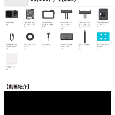
DJI POWER 1000 MINI
DJI POWER 2000
DJI MIC シリーズ
DJI POWER 1000 V2
DJI MIC 3
DJI POWER 1000
DJI MIC 2
DJI POWER 500
DJI MIC MINI 2
DJI MIC MINI
DJI GOGGLESS シリーズ
DJI GOGGLES N3
DJI GOGGLES 3
DJI RC MOTION 3
【動画紹介】
DJI GOGGLES 2
DJI RC MOTION 2