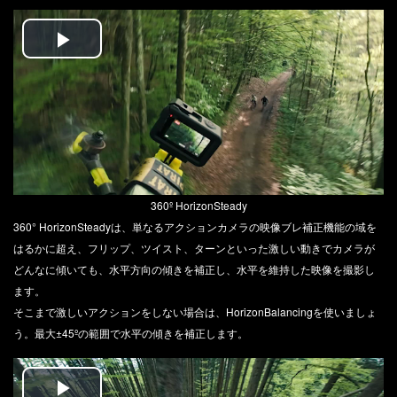
Play
Video
360º HorizonSteady
360° HorizonSteadyは、単なるアクションカメラの映像ブレ補正機能の域を
はるかに超え、フリップ、ツイスト、ターンといった激しい動きでカメラが
どんなに傾いても、水平方向の傾きを補正し、水平を維持した映像を撮影し
ます。
そこまで激しいアクションをしない場合は、HorizonBalancingを使いましょ
う。最大±45ºの範囲で水平の傾きを補正します。