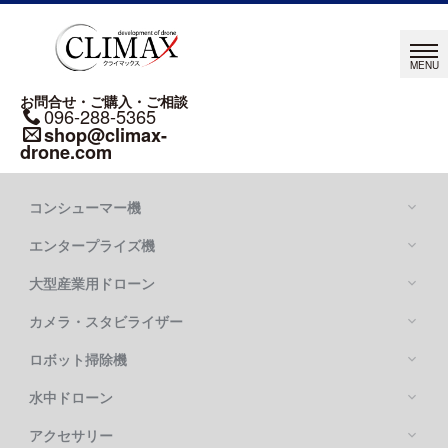
お問合せ・ご購入・ご相談
096-288-5365
shop@climax-
drone.com
コンシューマー機
エンタープライズ機
大型産業用ドローン
カメラ・スタビライザー
Mavic シリーズ
DJI MAVIC 4 PRO
ロボット掃除機
DJI MATRICE シリーズ
DJI MAVIC 3 PRO
DJI MATRICE 400
水中ドローン
DJI FLYCART 100
DJI MATRICE 4 SERIES
DJI FLYCART 30
アクセサリー
OSMO POCKETシリーズ
DJI MATRICE 350 RTK