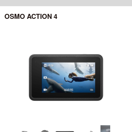
ciRobotics R-17 V3
OSMO POCKET 4P
MATRICE 30 SERIES
ROMO シリーズ
ciRobotics R-10
OSMO ACTION 4
OSMO POCKET 4
ciBoat
DJI MROMO P
CHASING
Air シリーズ
DJI MAVIC 3M
OSMO POCKET 3
ciDrone Hi-1
DJI ROMO A / DJI ROMO S
MAVIC 3 ENTERPRISE シリーズ
CHASING M2
DJI POCKET 2
DJI AIR 3S
アクセサリー
ciDrone TR-22
CHASING M2 PRO
ciDrone Lidar-S
登録記号ステッカー
AEROENTRY AERO-D-X1 外付型リモートID
ZENMUSE シリーズ
Mini シリーズ
OSMO MOBILEシリーズ
ZENMUSE L3
DJI MINI 5 Pro
ZENMUSE L2
OSMO MOBILE 8P
ZENMUSE L1
DJI MINI 4 Pro
OSMO MOBILE 8
ZENMUSE P1
OSMO MOBILE 7シリーズ
DJI MINI 3
ZENMUSE V1
OSMO MOBILE 6
ZENMUSE S1
OSMO MOBILE SE
DJI MINI 4K
ZENMUSE H30シリーズ
ZENMUSE H20N