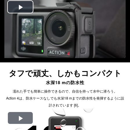
Play
Video
タフで頑丈、しかもコンパクト
水深18 mの防水性
濡れた手でも簡単に操作できるので、自信を持って水中に潜ろう。
Action 4は、防水ケースなしでも水深18 mまでの防水性を発揮するように設
計されています [6]。
Play