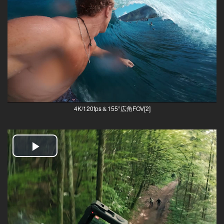
Video
4K/120fps＆155°広角FOV[2]
Play
Video