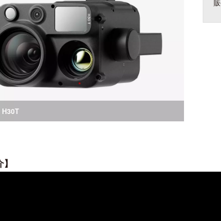
販
 H20N
FPV
 H20
 FPV
 H20T
TELLO
Rize TELLO
NEO
I NEO 2
 H30
I NEO
介】