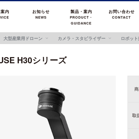
業案内
お知らせ
製品・案内
お問い合わせ
VICE
NEWS
PRODUCT・
CONTACT
GUIDANCE
大型産業用ドローン
カメラ・スタビライザー
ロボット
USE H30シリーズ
E シリーズ
DJI RC シリーズ
DJI TRANSMISSION
DJI DOCK シリーズ
 AVATA シリー
DJI Flip
DJI POWER
 L3
DJI RS 5
DJI SDR Transmission
DJI DOCK 3
DJI Flip
ズ
商
 L2
DJI RS 4 MINI
DJI Transmission 高輝度
DJI DOCK 2
I AVATA 360
DJI POWER 1
 L1
DJI RS 4
モニターコンボ
 AVATA 2
MINI
 P1
DJI RS 4 PRO
DJI Transmission スタン
DJI POWER 2
取
 V1
DJI RS 3 Mini
ダードコンボ
DJI POWER 1
 S1
DJI RS 3
INSPIRE
DJI POWER 1
DJI FOCUS PRO
E H30シリーズ
DJI RS 3 PRO
DJI POWER 5
DJI INSPIRE 3