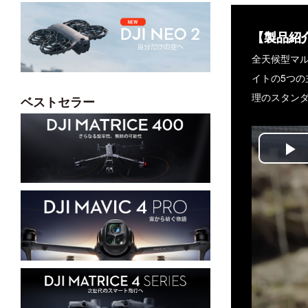
【製品紹
全天候型マル
イトの5つ
理のスタン
ベストセラー
P
V