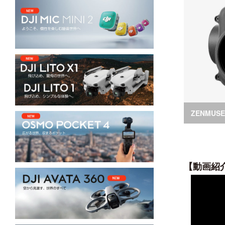
ZENMUSE
DJI AIR 3S
DJI 
ZENMUSE
DJI OSMO 360
DJI
ZENMUSE
OSMO 360
OSMO MOBILEシリー
DJI LITO シリーズ
ズ
DJI LITO X1
OSMO MOBILE 8P
DJI LITO 1
OSMO MOBILE 8
DJI 
OSMO MOBILE 7シリーズ
DJI NANO
OSMO MOBILE 6
DJ
ZENMUSE
DJI OSMO NANO
OSMO MOBILE SE
DJ
【動画紹