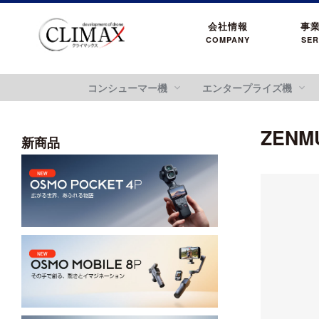
会社情報
事
COMPANY
SER
コンシューマー機
エンタープライズ機
ZENM
新商品
DJI FLYCART 100
DJI MATRICE シリーズ
OSMO POCKETシリー
DJI ACTION シリーズ
ZENMUS
Mavic シリーズ
ROMO シリーズ
CHASING
アクセサリー
Mini シリーズ
DJI
DJI FLYCART 30
DJI MATRICE 400
OSMO ACTION 6
ZENMUSE
DJI MAVIC 4 PRO
DJI MROMO P
CHASING M2
登録記号ステッカー
DJI MINI 5 Pro
ズ
ズ
ciRobotics R-17 V3
DJI MATRICE 4 SERIES
OSMO ACTION 5 PRO
ZENMUSE
DJI MAVIC 3 PRO
DJI ROMO A / DJI ROMO S
CHASING M2 PRO
AEROENTRY AERO-D-X1 外付型リモートID
OSMO POCKET 4P
DJ
ciRobotics R-10
DJI MINI 4 Pro
DJI MATRICE 350 RTK
OSMO ACTION 4
ZENMUSE
OSMO POCKET 4
DJI
ciBoat
MATRICE 30 SERIES
DJI ACTION 2
ZENMUSE
OSMO POCKET 3
DJI MINI 3
ciDrone Hi-1
ZENMUSE
DJI POCKET 2
ciDrone TR-22
DJI MAVIC 3M
ZENMUSE
DJI MINI 4K
ciDrone Lidar-S
MAVIC 3 ENTERPRISE シリーズ
ZENMUS
Air シリーズ