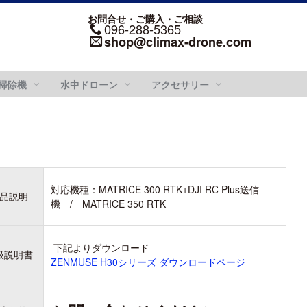
お問合せ・ご購入・ご相談
096-288-5365
shop@climax-drone.com
掃除機
水中ドローン
アクセサリー
DJI RONIN シリーズ
 シリー
DJI GOGGLESS シ
DJI RONIN 4D - 6K
リーズ
対応機種：MATRICE 300 RTK+DJI RC Plus送信
品説明
機 / MATRICE 350 RTK
DJI RONIN 4D - 8K
000
DJI GOGGLES N3
DJI GOGGLES 3
000
DJI RC MOTION 3
下記よりダウンロード
扱説明書
ZENMUSE H30シリーズ ダウンロードページ
000 V2
DJI GOGGLES 2
000
DJI RC MOTION 2
00