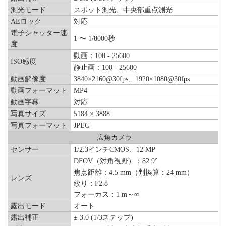
測光モード
スポット測光、中央部重点測光
AEロック
対応
電子シャッター速
1 〜 1/8000秒
度
動画：100 - 25600
ISO感度
静止画：100 - 25600
動画解像度
3840×2160@30fps、1920×1080@30fps
動画フォーマット
MP4
動画字幕
対応
写真サイズ
5184 × 3888
写真フォーマット
JPEG
広角カメラ
センサー
1/2.3インチCMOS、12 MP
DFOV（対角視野）：82.9°
焦点距離：4.5 mm（判換算：24 mm）
レンズ
絞り：F2.8
フォーカス：1 m～∞
露出モード
オート
露出補正
± 3.0 (1/3ステップ)