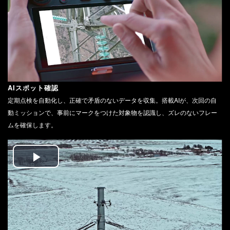
Video
AIスポット確認
定期点検を自動化し、正確で矛盾のないデータを収集。搭載AIが、次回の自
動ミッションで、事前にマークをつけた対象物を認識し、ズレのないフレー
ムを確保します。
Play
Video