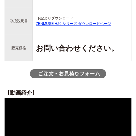
ZENMUSE H20
ZENMUSE H20T
下記よりダウンロード
DJI ACTION シリーズ
取扱説明書
DJI LITO シリーズ
ZENMUSE H20 シリーズ ダウンロードページ
OSMO ACTION 6
DJI LITO X1
OSMO ACTION 5 PRO
DJI LITO 1
DJI DOCK シリーズ
OSMO ACTION 4
お問い合わせください。
販売価格
DJI DOCK 3
DJI ACTION 2
DJI DOCK 2
DJI AVATA シリーズ
【動画紹介】
DJI AVATA 360
DJI OSMO 360
DJI AVATA 2
OSMO 360