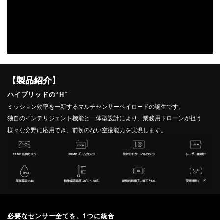
DJI FPV
DJI NANO
DJI FPV
DJI OSMO NANO
【製品紹介】
DJI RC シリーズ
DJI NEO
ハイブリッドの“H”
DJI RS 5
ミッション効率を一新するマルチセンサーペイロードの誕生です。
DJI NEO 2
DJI RS 4 MINI
独自のインテリジェント機能と一体型設計により、業務用ドローンが担う
DJI NEO
DJI RS 4
様々な分野に応用でき、前例のない空撮能力を実現します。
DJI RS 4 PRO
DJI RS 3 Mini
DJI RS 3
DJI RS 3 PRO
DJI Flip
DJI Flip
必要なセンサー全てを、1つに統合