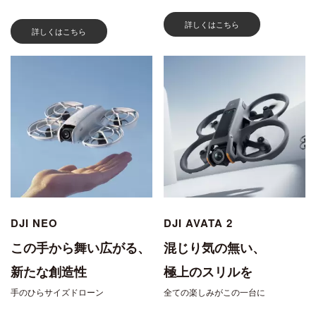
詳しくはこちら
詳しくはこちら
DJI NEO
DJI AVATA 2
この手から舞い広がる、
混じり気の無い、
新たな創造性
極上のスリルを
手のひらサイズドローン
全ての楽しみがこの一台に