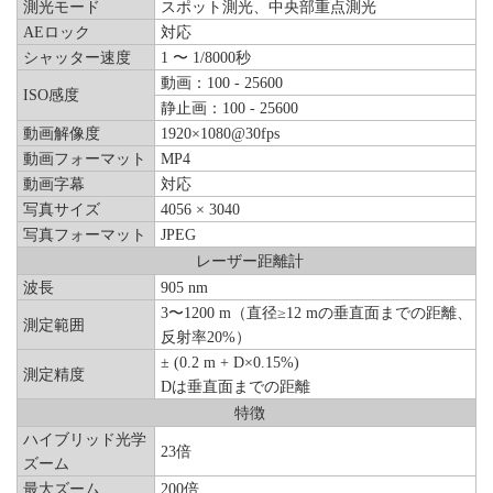
測光モード
スポット測光、中央部重点測光
AEロック
対応
シャッター速度
1 〜 1/8000秒
動画：100 - 25600
ISO感度
静止画：100 - 25600
動画解像度
1920×1080@30fps
動画フォーマット
MP4
動画字幕
対応
写真サイズ
4056 × 3040
写真フォーマット
JPEG
レーザー距離計
波長
905 nm
3〜1200 m（直径≥12 mの垂直面までの距離、
測定範囲
反射率20%）
± (0.2 m + D×0.15%)
測定精度
Dは垂直面までの距離
特徴
ハイブリッド光学
23倍
ズーム
最大ズーム
200倍