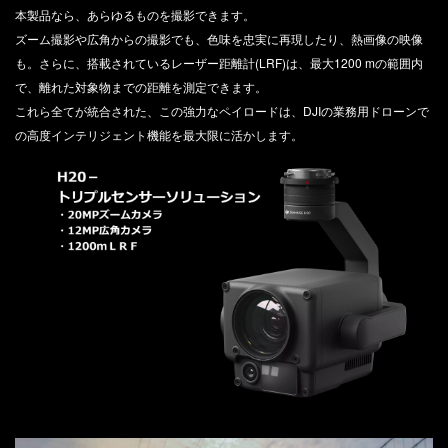
本製品なら、あらゆるものを撮影できます。
DJI TRANSMISSION
ズーム撮影や広角からの撮影でも、色味を忠実に再現したり、熱画像の映像
DJI SDR Transmission
も。さらに、搭載されているレーザー距離計(LRF)は、最大1200 mの範囲内
DJI Transmission 高輝度モニターコンボ
で、離れた対象物までの距離を測定できます。
INSPIRE
DJI Transmission スタンダードコンボ
これら全てが統合された、この強力なペイロードは、DJIの業務用ドローンで
DJI INSPIRE 3
の高度インテリジェント機能を最大限に活かします。
DJI FOCUS PRO
DJI RONIN シリーズ
TELLO
DJI RONIN 4D - 6K
Rize TELLO
DJI RONIN 4D - 8K
DJI POWER シリーズ