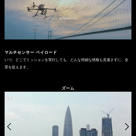
DJI POWER 1000 MINI
DJI POWER 2000
DJI MIC シリーズ
DJI POWER 1000 V2
DJI MIC 3
DJI POWER 1000
DJI MIC 2
DJI POWER 500
DJI MIC MINI 2
マルチセンサー ペイロード
DJI MIC MINI
いつ、どこでミッションを実行しても、どんな些細な情報も見逃さずに、全
景を捉えます。
DJI GOGGLESS シリーズ
DJI GOGGLES N3
ズーム
DJI GOGGLES 3
DJI RC MOTION 3
DJI GOGGLES 2
DJI RC MOTION 2