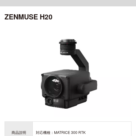
ciRobotics R-17 V3
OSMO POCKET 4P
MATRICE 30 SERIES
ROMO シリーズ
ciRobotics R-10
ZENMUSE H20
OSMO POCKET 4
ciBoat
DJI MROMO P
CHASING
Air シリーズ
DJI MAVIC 3M
OSMO POCKET 3
ciDrone Hi-1
DJI ROMO A / DJI ROMO S
MAVIC 3 ENTERPRISE シリーズ
CHASING M2
DJI POCKET 2
DJI AIR 3S
アクセサリー
ciDrone TR-22
CHASING M2 PRO
ciDrone Lidar-S
登録記号ステッカー
AEROENTRY AERO-D-X1 外付型リモートID
ZENMUSE シリーズ
Mini シリーズ
OSMO MOBILEシリーズ
ZENMUSE L3
DJI MINI 5 Pro
ZENMUSE L2
OSMO MOBILE 8P
ZENMUSE L1
DJI MINI 4 Pro
OSMO MOBILE 8
ZENMUSE P1
OSMO MOBILE 7シリーズ
DJI MINI 3
ZENMUSE V1
OSMO MOBILE 6
ZENMUSE S1
OSMO MOBILE SE
DJI MINI 4K
ZENMUSE H30シリーズ
ZENMUSE H20N
商品説明
対応機種：MATRICE 300 RTK