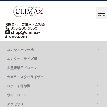
お問合せ・ご購入・ご相談
096-288-5365
shop@climax-
drone.com
コンシューマー機
エンタープライズ機
大型産業用ドローン
カメラ・スタビライザー
Mavic シリーズ
DJI MAVIC 4 PRO
ロボット掃除機
DJI MATRICE シリーズ
DJI MAVIC 3 PRO
DJI MATRICE 400
水中ドローン
DJI FLYCART 100
DJI MATRICE 4 SERIES
DJI FLYCART 30
アクセサリー
OSMO POCKETシリーズ
DJI MATRICE 350 RTK