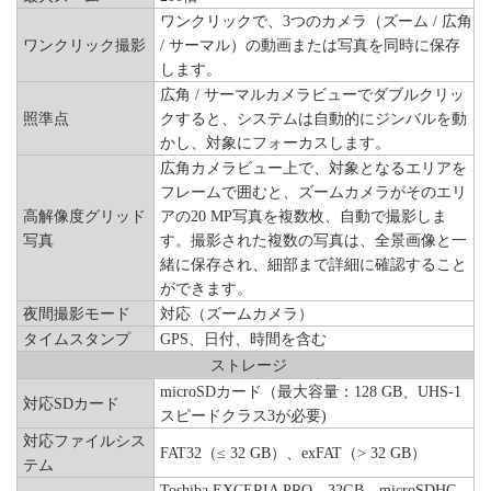
ワンクリックで、3つのカメラ（ズーム / 広角
ワンクリック撮影
/ サーマル）の動画または写真を同時に保存
します。
広角 / サーマルカメラビューでダブルクリッ
照準点
クすると、システムは自動的にジンバルを動
かし、対象にフォーカスします。
広角カメラビュー上で、対象となるエリアを
フレームで囲むと、ズームカメラがそのエリ
高解像度グリッド
アの20 MP写真を複数枚、自動で撮影しま
写真
す。撮影された複数の写真は、全景画像と一
緒に保存され、細部まで詳細に確認すること
ができます。
夜間撮影モード
対応（ズームカメラ）
タイムスタンプ
GPS、日付、時間を含む
ストレージ
microSDカード（最大容量：128 GB、UHS-1
対応SDカード
スピードクラス3が必要)
対応ファイルシス
FAT32（≤ 32 GB）、exFAT（> 32 GB）
テム
Toshiba EXCERIA PRO、32GB、microSDHC、