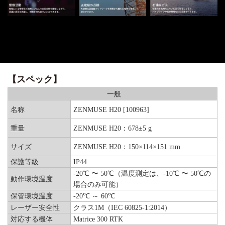
【スペック】
一般
名称
ZENMUSE H20 [100963]
重量
ZENMUSE H20：678±5 g
サイズ
ZENMUSE H20：150×114×151 mm
保護等級
IP44
-20℃ 〜 50℃（温度測定は、-10℃ 〜 50℃の
動作環境温度
場合のみ可能）
保管環境温度
-20℃ ～ 60℃
レーザー安全性
クラス1M（IEC 60825-1:2014）
対応する機体
Matrice 300 RTK