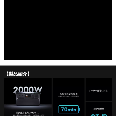
DJI FPV
DJI NANO
DJI FPV
DJI OSMO NANO
DJI RC シリーズ
DJI NEO
DJI RS 5
DJI NEO 2
DJI RS 4 MINI
DJI NEO
DJI RS 4
【製品紹介】
DJI RS 4 PRO
DJI RS 3 Mini
DJI RS 3
DJI RS 3 PRO
DJI Flip
DJI Flip