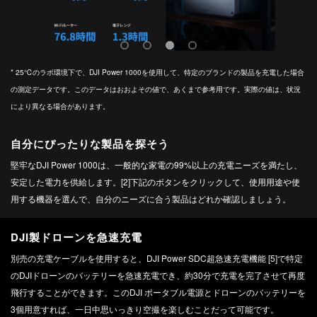
* 25℃のラボ環境下で、DJI Power 1000を使用して、特定のブランドの製品を充電した場合
の測定データです。このデータはおおよその値で、あくまで参考用です。実際の値は、状況
により異なる場合があります。
自分にぴったりな製品を探そう
堅牢なDJI Power 1000は、一般的な家電の99%以上の充電ニーズを満たし、
安定した電力を供給します。‌‌‌[2]‌下記のボタンをクリックして、使用用途や使
用する機器を選んで、自分のニーズに合う製品はどれか確認しましょう。
DJI製ドローンを急速充電
別売の充電ケーブルを使用すると、DJI Power SDC超急速充電機能 [5]で特定
のDJIドローンのバッテリーを急速充電でき、約30分で充電を完了させて再度
飛行することができます。このDJI ポータブル電源とドローンのバッテリーを
3個用意すれば、一日中思いっきり空撮を楽しむことだって可能です。