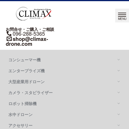
お問合せ・ご購入・ご相談
096-288-5365
shop@climax-
drone.com
コンシューマー機
エンタープライズ機
大型産業用ドローン
カメラ・スタビライザー
Mavic シリーズ
DJI MAVIC 4 PRO
ロボット掃除機
DJI MATRICE シリーズ
DJI MAVIC 3 PRO
DJI MATRICE 400
水中ドローン
DJI FLYCART 100
DJI MATRICE 4 SERIES
DJI FLYCART 30
アクセサリー
OSMO POCKETシリーズ
DJI MATRICE 350 RTK