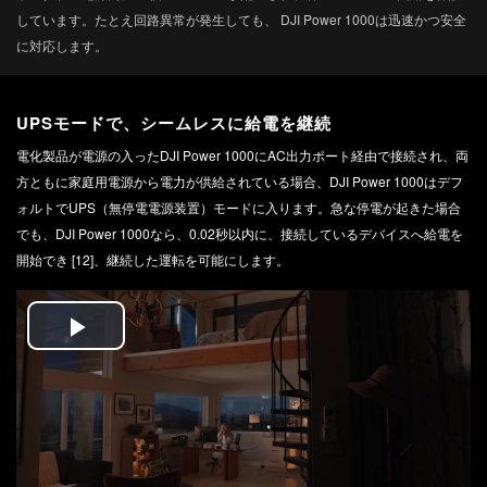
しています。たとえ回路異常が発生しても、 DJI Power 1000は迅速かつ安全
に対応します。
UPSモードで、シームレスに給電を継続
電化製品が電源の入ったDJI Power 1000にAC出力ポート経由で接続され、両
方ともに家庭用電源から電力が供給されている場合、DJI Power 1000はデフ
ォルトでUPS（無停電電源装置）モードに入ります。急な停電が起きた場合
でも、DJI Power 1000なら、0.02秒以内に、接続しているデバイスへ給電を
開始でき [12]‌、継続した運転を可能にします。
Play
Video