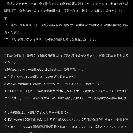
* 前述のアクセサリーは、全て別売です。前述の充電に関する全てのデータは、制御された試
験環境下で測定され、あくまで参考用です。実際の値は、状況により異なる場合がありま
す。
** 一部のアクセサリーは、現在入荷待ちの状態です。在庫状況に関するDJIの更新情報をお待
ちください。
*** 一部、実際のアクセサリーの外観が実際と異なる場合があります。
* 製品の外観は、販売される国や地域によって異なる場合があります。実際の製品を参照して
ください。
1.‌製品のバッテリー残量が20%以上の時に、使用可能です。
2.充電するデバイスの電力は、2000 Wを超えません。
3.25℃のラボ環境下で測定したデータで、この値はあくまで参考用です。
4.‌各USB-Cポートは140 Wの最大出力に対応しています。充電するデバイスがPD 3.1プロト
コルに対応し、EPR（拡張電力域）の仕様に合致したUSBケーブルを使用する必要がありま
す。
5.この機能には、別売のアクセサリーが必要です。
6. DJI Power 1000本体をDJIストアでご購入いただくと、3年間の保証が付きます。登録を完
了すると、さらに2年間保証期間が延長されます。詳細については、DJIストア内のカスタマ