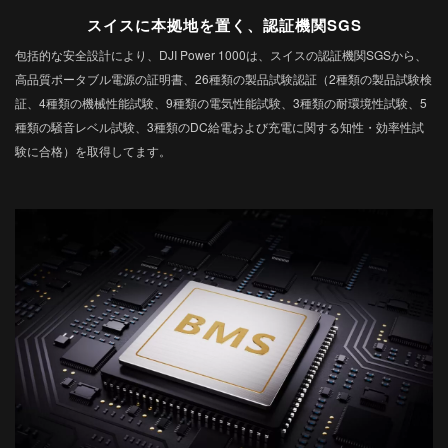
スイスに本拠地を置く、認証機関SGS
包括的な安全設計により、DJI Power 1000は、‌スイスの認証機関SGSから、
高品質ポータブル電源の証明書、26種類の製品試験認証（2種類の製品試験検
証、4種類の機械性能試験、9種類の電気性能試験、3種類の耐環境性試験、5
種類の騒音レベル試験、3種類のDC給電および充電に関する知性・効率性試
験に合格）を取得してます。