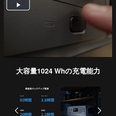
DJI POWER 1000 MINI
DJI POWER 2000
Play
DJI MIC シリーズ
DJI POWER 1000 V2
DJI MIC 3
DJI POWER 1000
Video
DJI MIC 2
DJI POWER 500
DJI MIC MINI 2
DJI MIC MINI
DJI GOGGLESS シリーズ
大容量1024 Whの充電能力
DJI GOGGLES N3
DJI GOGGLES 3
DJI RC MOTION 3
DJI GOGGLES 2
DJI RC MOTION 2