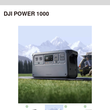
ciRobotics R-17 V3
OSMO POCKET 4P
MATRICE 30 SERIES
ROMO シリーズ
ciRobotics R-10
DJI POWER 1000
OSMO POCKET 4
ciBoat
DJI MROMO P
CHASING
Air シリーズ
DJI MAVIC 3M
OSMO POCKET 3
ciDrone Hi-1
DJI ROMO A / DJI ROMO S
MAVIC 3 ENTERPRISE シリーズ
CHASING M2
DJI POCKET 2
DJI AIR 3S
アクセサリー
ciDrone TR-22
CHASING M2 PRO
ciDrone Lidar-S
登録記号ステッカー
AEROENTRY AERO-D-X1 外付型リモートID
ZENMUSE シリーズ
Mini シリーズ
OSMO MOBILEシリーズ
ZENMUSE L3
DJI MINI 5 Pro
ZENMUSE L2
OSMO MOBILE 8P
ZENMUSE L1
DJI MINI 4 Pro
OSMO MOBILE 8
ZENMUSE P1
OSMO MOBILE 7シリーズ
DJI MINI 3
ZENMUSE V1
OSMO MOBILE 6
ZENMUSE S1
OSMO MOBILE SE
DJI MINI 4K
ZENMUSE H30シリーズ
ZENMUSE H20N