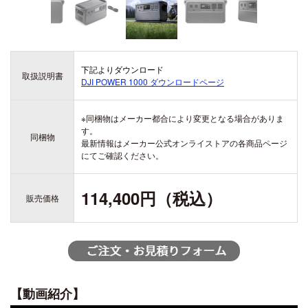
ZENMUSE H20
ZENMUSE H20T
DJI ACTION シリーズ
DJI LITO シリーズ
OSMO ACTION 6
下記よりダウンロード
DJI LITO X1
取扱説明書
DJI POWER 1000
ダウンロードページ
OSMO ACTION 5 PRO
DJI LITO 1
DJI DOCK シリーズ
OSMO ACTION 4
※同梱物はメーカー都合により変更となる場合がありま
DJI DOCK 3
DJI ACTION 2
す。
DJI DOCK 2
同梱物
最新情報はメーカー公式オンライストアの各商品ページ
にてご確認ください。
DJI AVATA シリーズ
114,400円（税込）
販売価格
DJI AVATA 360
DJI OSMO 360
DJI AVATA 2
OSMO 360
【動画紹介】