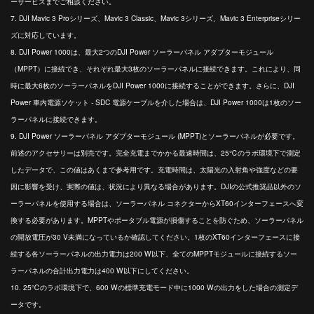
ーサービスまでご相談ください。
7. DJI Mavic 3 Proシリーズ、Mavic 3 Classic、Mavic 3シリーズ、Mavic 3 Enterpriseシリー
ズに対応しています。
8. DJI Power 1000は、最大2つのDJI Power ソーラーパネル アダプターモジュール
（MPPT）に接続でき、それぞれ最大3枚のソーラーパネルに接続できます。これにより、同
時に最大6枚のソーラーパネルをDJI Power 1000に接続することができます。さらに、DJI
Power 車内電源ソケット - SDC 電源ケーブルを介した場合は、DJI Power 1000は1枚のソー
ラーパネルに接続できます。
9. DJI Power ソーラーパネル アダプターモジュール (MPPT)とソーラーパネルが必要です。
前述のアクセサリーは別売です。完全充電までかかる最速時間は、25℃のラボ環境下で測定
したデータで、この値はあくまで参考用です。充電時間は、太陽光の入射角や強度などの要
因に影響を受け、実際の値は、状況により異なる場合があります。DJIの公式推奨品以外のソ
ーラーパネルを使用する場合は、ソーラーパネル コネクターからXT60インターフェースへ変
換する必要があります。MPPTやポータブル電源が損傷することを防ぐため、ソーラーパネル
の開放電圧が30 V未満になっているか確認してください。1枚のXT60インターフェースに接
続する各ソーラーパネルの出力電力は200 W以下、全てのMPPTモジュールに接続するソー
ラーパネルの合計出力電力は400 W以下にしてください。
10. 25℃のラボ環境下で、600 Wの標準充電モード中に1000 Wの出力をした場合の測定デ
ータです。