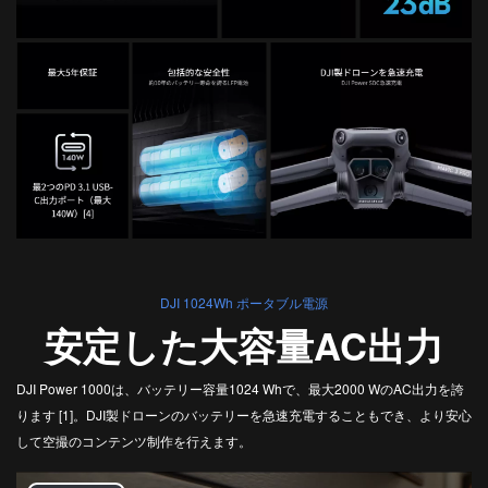
DJI TRANSMISSION
DJI SDR Transmission
DJI Transmission 高輝度モニターコンボ
INSPIRE
DJI Transmission スタンダードコンボ
DJI INSPIRE 3
DJI FOCUS PRO
DJI RONIN シリーズ
TELLO
‌DJI 1024Wh ポータブル電源
安定した大容量AC出力
DJI RONIN 4D - 6K
Rize TELLO
DJI RONIN 4D - 8K
DJI Power 1000は、バッテリー容量1024 Whで、最大2000 WのAC出力を誇
ります [1]。DJI製ドローンのバッテリーを急速充電することもでき、より安心
して空撮のコンテンツ制作を行えます。
DJI POWER シリーズ