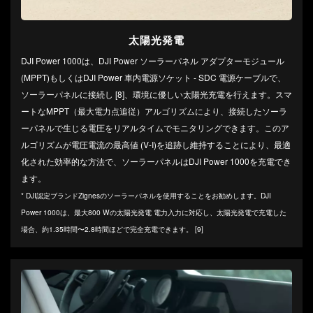
太陽光発電
DJI Power 1000は、DJI Power ソーラーパネル アダプターモジュール
(MPPT)‌もしくはDJI Power 車内電源ソケット - SDC 電源ケーブル‌で、
ソーラーパネルに接続し [8]、環境に優しい太陽光充電を行えます。スマ
ートなMPPT（最大電力点追従）アルゴリズムにより、接続したソーラ
ーパネルで生じる電圧をリアルタイムでモニタリングできます。このア
ルゴリズムが電圧電流の最高値 (V-I)を追跡し維持することにより、最適
化された効率的な方法で、ソーラーパネルはDJI Power 1000を充電でき
ます。
* DJI認定ブランドZignesのソーラーパネルを使用することをお勧めします。DJI
Power 1000は、最大800 Wの太陽光発電 電力入力に対応し、太陽光発電で充電した
場合、約1.35時間〜2.8時間ほどで完全充電できます。 [9]