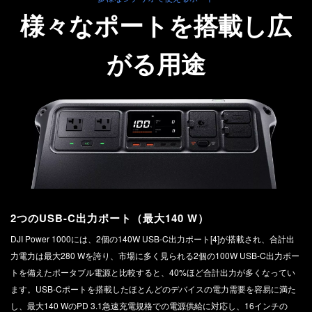
様々なポートを搭載し広
がる用途
2つのUSB-C出力ポート（最大140 W）
DJI Power 1000には、2個の140W USB-C出力ポート‌[4]‌が搭載され、合計出
力電力は最大280 Wを誇り、市場に多く見られる2個の100W USB-C出力ポー
トを備えたポータブル電源と比較すると、40%ほど合計出力が多くなってい
ます。USB-Cポートを搭載したほとんどのデバイスの電力需要を容易に満た
し、最大140 WのPD 3.1急速充電規格での電源供給に対応し、16インチの