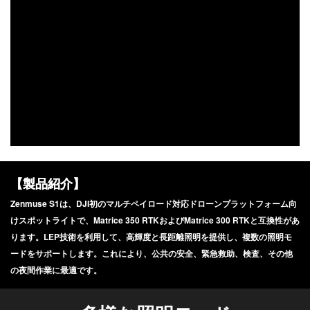
DJI FPV
DJI NANO
DJI FPV
DJI OSMO NANO
DJI RC シリーズ
DJI NEO
DJI RS 5
DJI NEO 2
DJI RS 4 MINI
DJI NEO
DJI RS 4
【製品紹介】
DJI RS 4 PRO
Zenmuse S1は、DJI初のマルチペイロード対応ドローンプラットフォーム向
DJI RS 3 Mini
けスポットライトで、Matrice 350 RTKおよびMatrice 300 RTKと互換性があ
DJI RS 3
ります。LEP技術を利用して、高輝度と長距離照明を提供し、複数の照明モ
DJI RS 3 PRO
ードをサポートします。これにより、公共の安全、緊急救助、検査、その他
DJI Flip
の夜間作業に最適です。
DJI Flip