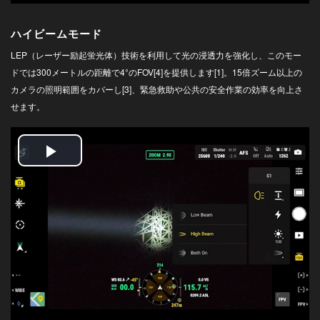
DJI POWER 1000 MINI
DJI POWER 2000
DJI MIC シリーズ
ハイビームモード
DJI POWER 1000 V2
DJI MIC 3
LEP（レーザー励起蛍光体）技術を利用して光の浸透力を強化し、このモー
DJI POWER 1000
DJI MIC 2
ドでは300メートルの距離で4°のFOV[4]を提供します[1]。15倍ズーム以上の
DJI POWER 500
カメラの照明範囲をカバーし[3]、緊急救助や公共の安全作業の効率を向上さ
DJI MIC MINI 2
せます。
DJI MIC MINI
Play
DJI GOGGLESS シリーズ
Video
DJI GOGGLES N3
DJI GOGGLES 3
DJI RC MOTION 3
DJI GOGGLES 2
DJI RC MOTION 2