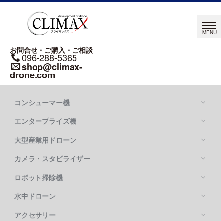
お問合せ・ご購入・ご相談
096-288-5365
shop@climax-
drone.com
コンシューマー機
エンタープライズ機
大型産業用ドローン
カメラ・スタビライザー
Mavic シリーズ
DJI MAVIC 4 PRO
ロボット掃除機
DJI MATRICE シリーズ
DJI MAVIC 3 PRO
DJI MATRICE 400
水中ドローン
DJI FLYCART 100
DJI MATRICE 4 SERIES
DJI FLYCART 30
アクセサリー
OSMO POCKETシリーズ
DJI MATRICE 350 RTK