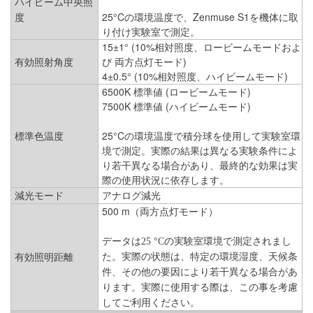
ハイビーム中央照
25°Cの環境温度で、Zenmuse S1を機体に取
度
り付け実験室で測定。
15±1° (10%相対照度、ロービームモードおよ
有効照射角度
び 両方点灯モード)
4±0.5° (10%相対照度、ハイビームモード)
6500K 標準値 (ロービームモード)
7500K 標準値 (ハイビームモード)
標準色温度
25°Cの環境温度で積分球を使用して実験室環
境で測定。実際の結果は異なる実験条件によ
り若干異なる場合があり、最終的な効果は実
際の使用状況に依存します。
減光モード
アナログ減光
500 m（両方点灯モード）
データは25 °Cの実験室環境で測定されまし
有効照明距離
た。実際の状態は、特定の環境湿度、天候条
件、その他の要因により若干異なる場合があ
ります。実際に使用する際は、この事を考慮
してご利用ください。