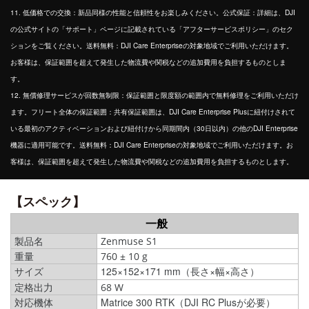
11. 低価格での交換：新品同様の性能と信頼性をお楽しみください。公式保証：詳細は、DJI
の公式サイトの「サポート」ページに記載されている「アフターサービスポリシー」のセク
ションをご覧ください。送料無料：DJI Care Enterpriseの対象地域でご利用いただけます。
お客様は、保証範囲を超えて発生した物流費や関税などの追加費用を負担するものとしま
す。
12. 無償修理サービスが回数無制限：保証範囲と限度額の範囲内で無料修理をご利用いただけ
ます。フリート全体の保証範囲：共有保証範囲は、DJI Care Enterprise Plusに紐付けされて
いる最初のアクティベーションおよび紐付けから同期間内（30日以内）の他のDJI Enterprise
機器に適用可能です。送料無料：DJI Care Enterpriseの対象地域でご利用いただけます。お
客様は、保証範囲を超えて発生した物流費や関税などの追加費用を負担するものとします。
【スペック】
一般
製品名
Zenmuse S1
重量
760 ± 10 g
125×152×171 mm（長さ×幅×高さ）
サイズ
定格出力
68 W
対応機体
Matrice 300 RTK（DJI RC Plusが必要）