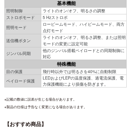
基本機能
照明制御
ライトのオン/オフ、明るさの調整
5 Hzストロボ
ストロボモード
ロービームモード、ハイビームモード、両方
照明モード
点灯モード
ライトのオン/オフ、明るさ調整、または照明
送信機ボタン
モードの変更に設定可能
他のジンバル搭載ペイロードとの同期制御に
ジンバル同期
対応
特殊機能
目の保護
飛行時以外では明るさを40%に自動制限
LEDおよびLEPの温度保護、過電流保護、電
ペイロード保護
力保護機能により損傷を防ぎます。
※記載の数値に誤差が生じる場合があります。
※製品の仕様は予告なく変更になる場合があります。
【おすすめ商品】