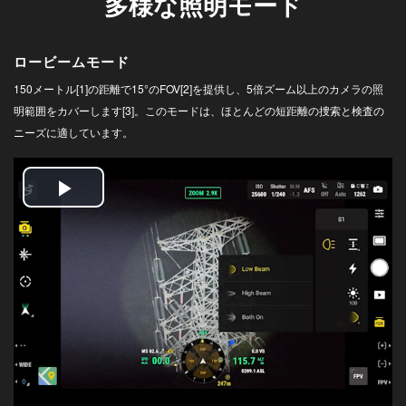
多様な照明モード
DJI TRANSMISSION
DJI SDR Transmission
ロービームモード
DJI Transmission 高輝度モニターコンボ
150メートル[1]の距離で15°のFOV[2]を提供し、5倍ズーム以上のカメラの照
INSPIRE
DJI Transmission スタンダードコンボ
明範囲をカバーします[3]。このモードは、ほとんどの短距離の捜索と検査の
DJI INSPIRE 3
ニーズに適しています。
DJI FOCUS PRO
Play
Video
DJI RONIN シリーズ
TELLO
DJI RONIN 4D - 6K
Rize TELLO
DJI RONIN 4D - 8K
DJI POWER シリーズ