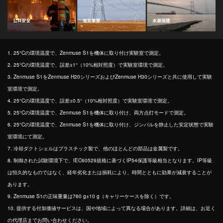
1. 25°Cの環境温度で、Zenmuse S1を機体に取り付け実験室で測定。
2. 25°Cの環境温度で、誤差±1°（10%相対照度）で実験室環境で測定。
3. Zenmuse S1をZenmuse H20シリーズおよびZenmuse H30シリーズと共に使用して実験
室環境で測定。
4. 25°Cの環境温度で、誤差±0.5°（10%相対照度）で実験室環境で測定。
5. 25°Cの環境温度で、Zenmuse S1を機体に取り付け、両方点灯モードで測定。
6. 25°Cの環境温度で、Zenmuse S1を機体に取り付け、ジンバルを静止した安定状態で実験
室環境にて測定。
7. 冷却ダクトシェルはプラスチック製で、他のほとんどの部品は金属製です。
8. 制御された試験環境下で、IEC60529規格に基づくIP54保護等級相当となります。IP等級
は恒久的なものではなく、経年劣化または損耗により、時間とともに効果が減衰することが
あります。
9. Zenmuse S1の正味重量は760 g±10 g（キャリーケースを除く）です。
10. 提供する付加価値サービスは、国や地域によって異なる場合があります。詳細は、お近く
の代理店までお問い合わせください。