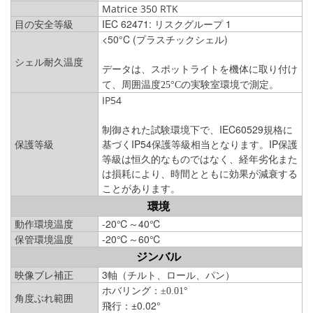
Matrice 350 RTK
目の安全等級
IEC 62471: リスクグループ 1
<50°C (プラスチックシェル)
シェル耐久温度
データは、スポットライトを機体に取り付け
て、周囲温度25°Cの実験室環境で測定。
IP54
制御された試験環境下で、IEC60529規格に
保護等級
基づくIP54保護等級相当となります。IP保護
等級は恒久的なものではなく、経年劣化また
は損耗により、時間とともに効果が減衰する
ことがあります。
環境
動作環境温度
-20℃～40℃
保管環境温度
-20℃～60℃
ジンバル
映像ブレ補正
3軸（チルト、ロール、パン）
ホバリング：±0.01°
角度ぶれ範囲
飛行：±0.02°