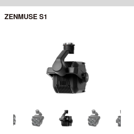
ciRobotics R-17 V3
OSMO POCKET 4P
MATRICE 30 SERIES
ROMO シリーズ
ciRobotics R-10
ZENMUSE S1
OSMO POCKET 4
ciBoat
DJI MROMO P
CHASING
Air シリーズ
DJI MAVIC 3M
OSMO POCKET 3
ciDrone Hi-1
DJI ROMO A / DJI ROMO S
MAVIC 3 ENTERPRISE シリーズ
CHASING M2
DJI POCKET 2
DJI AIR 3S
アクセサリー
ciDrone TR-22
CHASING M2 PRO
ciDrone Lidar-S
登録記号ステッカー
AEROENTRY AERO-D-X1 外付型リモートID
ZENMUSE シリーズ
Mini シリーズ
OSMO MOBILEシリーズ
ZENMUSE L3
DJI MINI 5 Pro
ZENMUSE L2
OSMO MOBILE 8P
ZENMUSE L1
DJI MINI 4 Pro
OSMO MOBILE 8
ZENMUSE P1
OSMO MOBILE 7シリーズ
DJI MINI 3
ZENMUSE V1
OSMO MOBILE 6
ZENMUSE S1
OSMO MOBILE SE
DJI MINI 4K
ZENMUSE H30シリーズ
ZENMUSE H20N