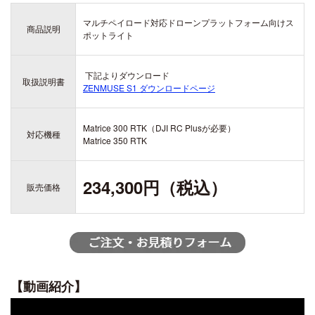
ZENMUSE H20
ZENMUSE H20T
マルチペイロード対応ドローンプラットフォーム向けス
商品説明
ポットライト
DJI ACTION シリーズ
DJI LITO シリーズ
OSMO ACTION 6
下記よりダウンロード
DJI LITO X1
取扱説明書
OSMO ACTION 5 PRO
ZENMUSE S1 ダウンロードページ
DJI LITO 1
DJI DOCK シリーズ
OSMO ACTION 4
DJI DOCK 3
DJI ACTION 2
Matrice 300 RTK（DJI RC Plusが必要）
対応機種
DJI DOCK 2
Matrice 350 RTK
234,300円（税込）
販売価格
DJI AVATA シリーズ
DJI AVATA 360
DJI OSMO 360
DJI AVATA 2
OSMO 360
【動画紹介】