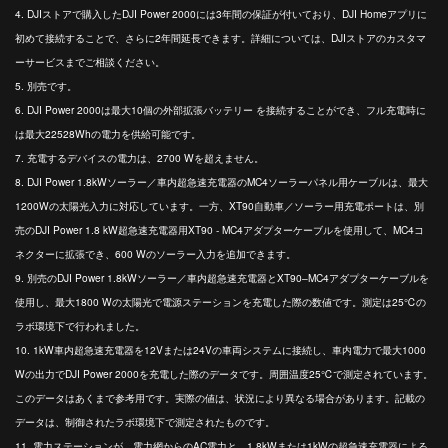
4. DJIストアで購入したDJI Power 2000には3年間の保証が付いており、DJI Homeアプリに
初めて接続することで、さらに2年間延長できます。詳細については、DJIストアのカスタマ
ーサービスまでご相談ください。
5. 別売です。
6. DJI Power 2000は最大10個の外部拡張バッテリー を接続することができ、フル充電時に
は最大22528Whの電力を供給可能です。
7. 充電するデバイスの電力は、2700 Wを超えません。
8. DJI Power 1.8kWソーラー／車内超急速充電器のMC4ソーラーパネル用ケーブルは、最大
1200Wの太陽光入力に対応しています。一方、XT90自動車／ソーラー用充電ポートは、別
売のDJI Power 1.8 kW超急速充電器用XT90 - MC4アダプターケーブルを使用して、MC4コ
ネクターに拡張でき、600 Wのソーラー入力を追加できます。
9. 別売のDJI Power 1.8kWソーラー／車内超急速充電器とXT90–MC4アダプターケーブルを
使用し、最大1800 Wの太陽光で電源ステーションを充電した際の数値です。測定は25℃の
ラボ環境下で行われました。
10. 1kW車内超急速充電器を12Vまたは24Vの車両システムに接続し、車内電力で最大1000
Wの出力でDJI Power 2000を充電した際のデータです。周囲温度25℃で測定されています。
このデータはあくまで参考用です。実際の値は、状況により異なる場合があります。記載の
データは、制御されたラボ環境下で測定されたものです。
11. 電力ステーションが、電力網からのAC電力と、1.8kWまたは1kWの超急速充電器による