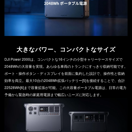
DJI POWER 1000 MINI
DJI POWER 2000
DJI MIC シリーズ
DJI POWER 1000 V2
DJI MIC 3
DJI POWER 1000
DJI MIC 2
DJI POWER 500
DJI MIC MINI 2
大きなパワー、コンパクトなサイズ
DJI MIC MINI
DJI Power 2000は、コンパクトな16インチの小型キャリーケースサイズで
2048Whの大容量を実現。あらゆる車両のトランクにすっきり収納可能です。
DJI GOGGLESS シリーズ
ポート・操作ボタン・ディスプレイを前面に集約した設計で、操作性と収納
効率を両立。最大10台の2048Wh拡張バッテリー[5]を接続することで、合計
DJI GOGGLES N3
22528Wh[6]まで容量拡張が可能。この大容量ポータブル電源は、日常の電力
DJI GOGGLES 3
予備から緊急時の家庭用電源まで幅広いニーズに対応します。
DJI RC MOTION 3
DJI GOGGLES 2
DJI RC MOTION 2