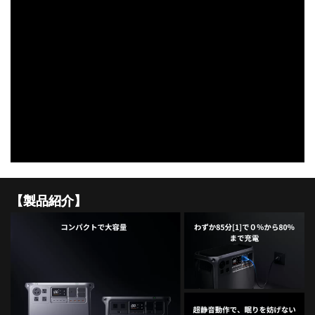
DJI FPV
DJI NANO
DJI FPV
DJI OSMO NANO
DJI RC シリーズ
DJI NEO
DJI RS 5
DJI NEO 2
DJI RS 4 MINI
DJI NEO
DJI RS 4
【製品紹介】
DJI RS 4 PRO
DJI RS 3 Mini
DJI RS 3
DJI RS 3 PRO
DJI Flip
DJI Flip