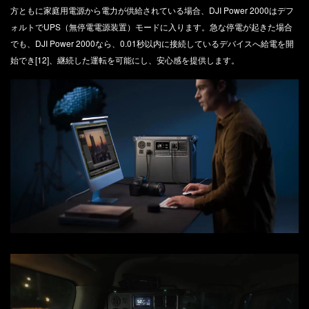
方ともに家庭用電源から電力が供給されている場合、DJI Power 2000はデフ
ォルトでUPS（無停電電源装置）モードに入ります。急な停電が起きた場合
でも、DJI Power 2000なら、0.01秒以内に接続しているデバイスへ給電を開
始でき[12]、継続した運転を可能にし、安心感を提供します。