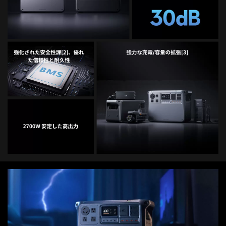
DJI TRANSMISSION
DJI SDR Transmission
DJI Transmission 高輝度モニターコンボ
INSPIRE
DJI Transmission スタンダードコンボ
DJI INSPIRE 3
DJI FOCUS PRO
DJI RONIN シリーズ
TELLO
DJI RONIN 4D - 6K
Rize TELLO
DJI RONIN 4D - 8K
DJI POWER シリーズ