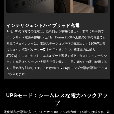
インテリジェントハイブリッド充電
ACとDCの両方での充電は、経済的かつ環境に優しく、非常に効率的で
す。グリッド電源を使用しながら、Power 2000を太陽光や車の電源でも
充電できます。さらに、電源ステーション本体の充電出力も2200Wに増
加します。拡張バッテリー[5]を使用することで、充電出力は最大
2700W[11]にまで向上し、エネルギーを素早く補充できます。インテリジ
ェント充電はクリーンな太陽光発電を優先し、電力網からの電力使用を抑
えて電気代を削減します。これは特にRV[26]キャンプや緊急電源のニーズ
に役立ちます。
UPSモード：シームレスな電力バックアッ
プ
電化製品が電源の入ったDJI Power 2000にAC出力ポート経由で接続され、両