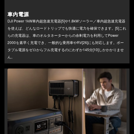
車内電源
DJI Power 1kW車内超急速充電器[5]や1.8kWソーラー／車内超急速充電器
を使えば、どんなロードトリップでも快適に電力を確保できます。[5]これ
らの充電器は、車のオルタネーターからの余剰電力を利用してPower
2000を素早く充電でき、一般的な乗用車やRV[26]にも対応します。ポー
タブル電源をゼロからフル充電するのにわずか145分[10]しかかかりませ
ん。