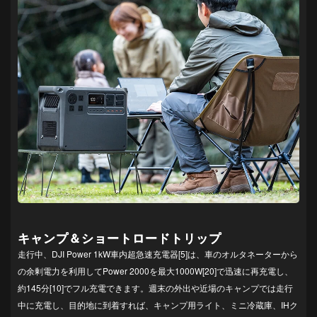
キャンプ＆ショートロードトリップ
走行中、DJI Power 1kW車内超急速充電器[5]は、車のオルタネーターから
の余剰電力を利用してPower 2000を最大1000W[20]で迅速に再充電し、
約145分[10]でフル充電できます。週末の外出や近場のキャンプでは走行
中に充電し、目的地に到着すれば、キャンプ用ライト、ミニ冷蔵庫、IHク