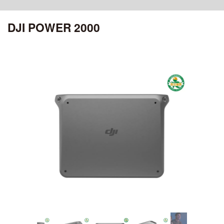
ciRobotics R-17 V3
OSMO POCKET 4P
MATRICE 30 SERIES
ROMO シリーズ
ciRobotics R-10
DJI POWER 2000
OSMO POCKET 4
ciBoat
DJI MROMO P
CHASING
Air シリーズ
DJI MAVIC 3M
OSMO POCKET 3
ciDrone Hi-1
DJI ROMO A / DJI ROMO S
MAVIC 3 ENTERPRISE シリーズ
CHASING M2
DJI POCKET 2
DJI AIR 3S
アクセサリー
ciDrone TR-22
CHASING M2 PRO
ciDrone Lidar-S
登録記号ステッカー
AEROENTRY AERO-D-X1 外付型リモートID
ZENMUSE シリーズ
Mini シリーズ
OSMO MOBILEシリーズ
ZENMUSE L3
DJI MINI 5 Pro
ZENMUSE L2
OSMO MOBILE 8P
ZENMUSE L1
DJI MINI 4 Pro
OSMO MOBILE 8
ZENMUSE P1
OSMO MOBILE 7シリーズ
DJI MINI 3
ZENMUSE V1
OSMO MOBILE 6
ZENMUSE S1
OSMO MOBILE SE
DJI MINI 4K
ZENMUSE H30シリーズ
ZENMUSE H20N