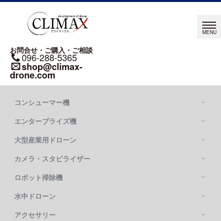
お問合せ・ご購入・ご相談
096-288-5365
shop@climax-
drone.com
コンシューマー機
エンタープライズ機
大型産業用ドローン
カメラ・スタビライザー
Mavic シリーズ
DJI MAVIC 4 PRO
ロボット掃除機
DJI MATRICE シリーズ
DJI MAVIC 3 PRO
DJI MATRICE 400
水中ドローン
DJI FLYCART 100
DJI MATRICE 4 SERIES
DJI FLYCART 30
アクセサリー
OSMO POCKETシリーズ
DJI MATRICE 350 RTK