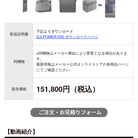
ZENMUSE H20
ZENMUSE H20T
DJI ACTION シリーズ
DJI LITO シリーズ
OSMO ACTION 6
下記よりダウンロード
DJI LITO X1
取扱説明書
DJI POWER 000
ダウンロードページ
OSMO ACTION 5 PRO
DJI LITO 1
DJI DOCK シリーズ
OSMO ACTION 4
※同梱物はメーカー都合により変更となる場合がありま
DJI DOCK 3
DJI ACTION 2
す。
DJI DOCK 2
同梱物
最新情報はメーカー公式オンライストアの各商品ページ
にてご確認ください。
DJI AVATA シリーズ
151,800円（税込）
販売価格
DJI AVATA 360
DJI OSMO 360
DJI AVATA 2
OSMO 360
【動画紹介】