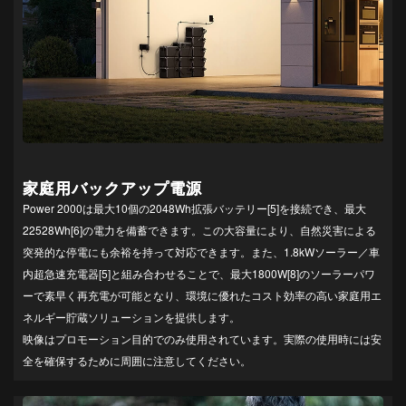
家庭用バックアップ電源
Power 2000は最大10個の2048Wh拡張バッテリー[5]を接続でき、最大
22528Wh[6]の電力を備蓄できます。この大容量により、自然災害による
突発的な停電にも余裕を持って対応できます。また、1.8kWソーラー／車
内超急速充電器[5]と組み合わせることで、最大1800W[8]のソーラーパワ
ーで素早く再充電が可能となり、環境に優れたコスト効率の高い家庭用エ
ネルギー貯蔵ソリューションを提供します。
映像はプロモーション目的でのみ使用されています。実際の使用時には安
全を確保するために周囲に注意してください。