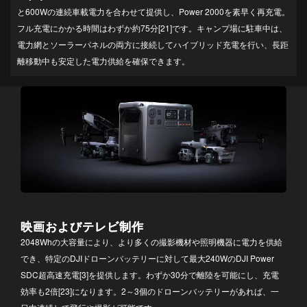
と600Wの連続車載電力を合わせて提供し、Power 2000を素早く再充電。
フル充電にかかる時間はわずか約75分[21]です。キャンプ場に駐車中は、
電力網とソーラーパネルの両方に接続してハイブリッド充電を行い、長距
離移動中も安定した電力供給を確保できます。
映画およびテレビ制作
2048Whの大容量により、より多くの撮影機材や照明機器に電力を供給
でき、特定のDJIドローンバッテリーに対して最大240WのDJI Power
SDC超高速充電[3]を提供します。わずか30分で離陸を可能にし、充電
効率も2倍[23]になります。2～3個のドローンバッテリーがあれば、一