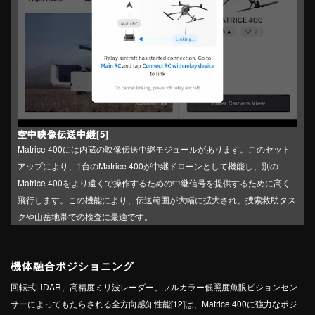
Video
空中映像伝送中継[5]
Matrice 400には内蔵の映像伝送中継モジュールがあります。このセット
アップにより、1台のMatrice 400が中継ドローンとして機能し、別の
Matrice 400をより遠くで操作するための中継信号を提供するために高く
飛行します。この機能により、伝送範囲が大幅に拡大され、捜索救助タス
クや山岳地帯での検査に最適です。
機体融合ポジショニング
回転式LiDAR、高精度ミリ波レーダー、フルカラー低照度魚眼ビジョンセン
サーによってもたらされる全方向感知性能[12]は、Matrice 400に強力なポジ