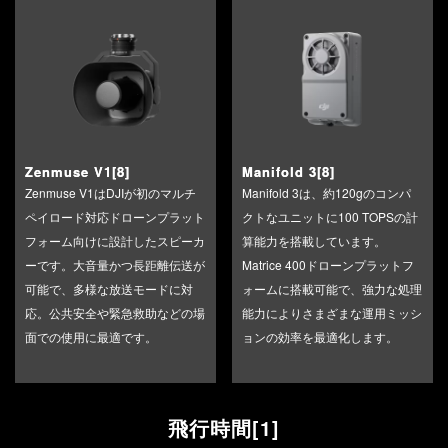
Zenmuse V1[8]
Manifold 3[8]
Zenmuse V1はDJIが初のマルチ
Manifold 3は、約120gのコンパ
ペイロード対応ドローンプラット
クトなユニットに100 TOPSの計
フォーム向けに設計したスピーカ
算能力を搭載しています。
ーです。大音量かつ長距離伝送が
Matrice 400ドローンプラットフ
可能で、多様な放送モードに対
ォームに搭載可能で、強力な処理
応。公共安全や緊急救助などの場
能力によりさまざまな運用ミッシ
面での使用に最適です。
ョンの効率を最適化します。
飛行時間[1]