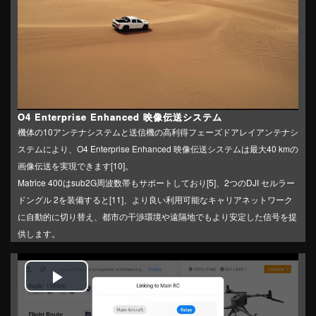
O4 Enterprise Enhanced 映像伝送システム
機体の10アンテナシステムと送信機の高利得フェーズドアレイアンテナシ
ステムにより、O4 Enterprise Enhanced 映像伝送システムは最大40 kmの
画像伝送を実現できます[10]。
Matrice 400はsub2G周波数帯もサポートしており[5]、2つのDJI セルラー
ドングル 2を装備すると[11]、より良い利用可能なキャリアネットワーク
に自動的に切り替え、都市の干渉環境や遠隔地でもより安定した信号を提
供します。
Play