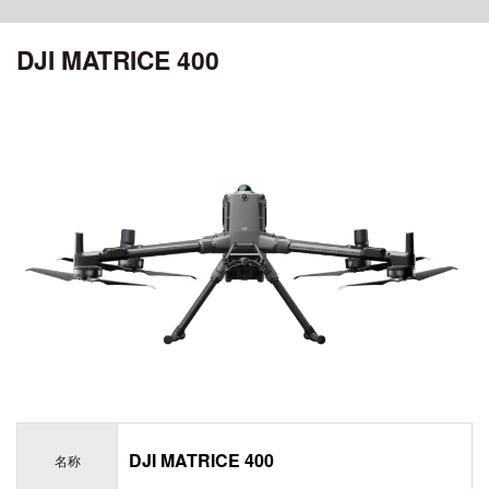
ciRobotics R-17 V3
OSMO POCKET 4P
MATRICE 30 SERIES
ROMO シリーズ
ciRobotics R-10
DJI MATRICE 400
OSMO POCKET 4
ciBoat
DJI MROMO P
CHASING
Air シリーズ
DJI MAVIC 3M
OSMO POCKET 3
ciDrone Hi-1
DJI ROMO A / DJI ROMO S
MAVIC 3 ENTERPRISE シリーズ
CHASING M2
DJI POCKET 2
DJI AIR 3S
アクセサリー
ciDrone TR-22
CHASING M2 PRO
ciDrone Lidar-S
登録記号ステッカー
AEROENTRY AERO-D-X1 外付型リモートID
ZENMUSE シリーズ
Mini シリーズ
OSMO MOBILEシリーズ
ZENMUSE L3
DJI MINI 5 Pro
ZENMUSE L2
OSMO MOBILE 8P
ZENMUSE L1
DJI MINI 4 Pro
OSMO MOBILE 8
ZENMUSE P1
OSMO MOBILE 7シリーズ
DJI MINI 3
ZENMUSE V1
OSMO MOBILE 6
ZENMUSE S1
OSMO MOBILE SE
DJI MINI 4K
ZENMUSE H30シリーズ
DJI MATRICE 400
名称
ZENMUSE H20N