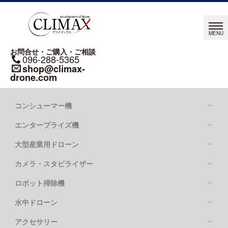
お問合せ・ご購入・ご相談
096-288-5365
shop@climax-
drone.com
コンシューマー機
エンタープライズ機
大型産業用ドローン
カメラ・スタビライザー
Mavic シリーズ
DJI MAVIC 4 PRO
ロボット掃除機
DJI MATRICE シリーズ
DJI MAVIC 3 PRO
DJI MATRICE 400
水中ドローン
DJI FLYCART 100
DJI MATRICE 4 SERIES
DJI FLYCART 30
アクセサリー
OSMO POCKETシリーズ
DJI MATRICE 350 RTK