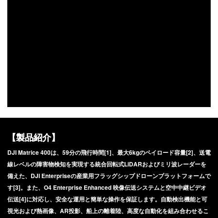
DJI FPV
DJI NANO
DJI FPV
DJI OSMO NANO
DJI RC シリーズ
DJI NEO
DJI RS 5
DJI NEO 2
DJI RS 4 MINI
DJI NEO
DJI RS 4
【製品紹介】
DJI RS 4 PRO
DJI RS 3 Mini
DJI Matrice 400は、59分の飛行時間[1]、最大6kgのペイロード容量[2]、送電
DJI RS 3
線レベルの障害物検知を実現する統合回転式LiDARおよびミリ波レーダーを
備えた、DJI Enterpriseの産業用フラッグシップドローンプラットフォームで
DJI RS 3 PRO
DJI Flip
す[3]。また、O4 Enterprise Enhanced 映像伝送システムと空中中継ビデオ
伝送[4]に対応し、安全な運用と簡単な操作を保証します。自動検出機能と可
DJI Flip
視光および熱画像、AR投影、船上の離着陸、高度な自動化を組み合わせるこ