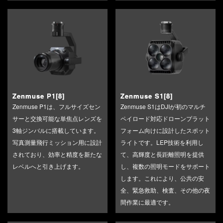
Zenmuse P1[8]
Zenmuse S1[8]
Zenmuse P1は、フルサイズセン
Zenmuse S1はDJIが初のマルチ
サーと交換可能な単焦点レンズを
ペイロード対応ドローンプラット
3軸ジンバルに搭載しています。
フォーム向けに設計したスポット
写真測量飛行ミッション用に設計
ライトです。LEP技術を利用し
されており、効率と精度を新たな
て、高輝度と長距離照明を提供
レベルへと引き上げます。
し、複数の照明モードをサポート
します。これにより、公共の安
全、緊急救助、検査、その他の夜
間作業に最適です。