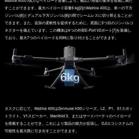
Matrice 400の強力なペイロード容量により、幅広い用途の要求を容易に満た
すことができます。最大ペイロード容量6 kg[2]のMatrice 400は、単一の下方
ジンバル[8]とデュアル下方ジンバル[8]の間でシームレスに切り替えることが
できます。また、追加の柔軟性を提供するために、底面に3つ目のジンバルコ
ネクターを備えています。この機体は4つの外部E-Port V2ポート[7]を装備し
ており、最大7つのペイロードを同時に取り付けることができます。
タスクに応じて、Matrice 400はZenmuse H30シリーズ、L2、P1、S1スポッ
トライト、V1スピーカー、Manifold 3、またはサードパーティのペイロード
を搭載することができ、これにより製品の能力が拡張し、DJIエコシステムの
可能性を最大限に引き出すことができます。