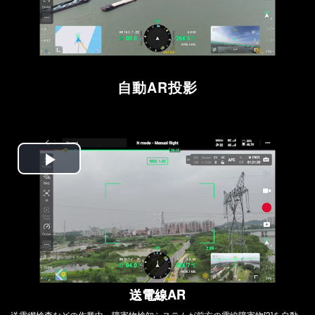
自動AR投影
Play
Video
送電線AR
送電網検査などの作業中、障害物検知システムが前方の電線障害物[3]を自動