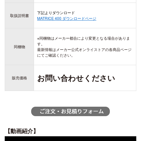
ZENMUSE H20
ZENMUSE H20T
下記よりダウンロード
取扱説明書
MATRICE 400
ダウンロードページ
DJI ACTION シリーズ
DJI LITO シリーズ
OSMO ACTION 6
DJI LITO X1
OSMO ACTION 5 PRO
※同梱物はメーカー都合により変更となる場合がありま
DJI LITO 1
DJI DOCK シリーズ
す。
OSMO ACTION 4
同梱物
最新情報はメーカー公式オンライストアの各商品ページ
DJI DOCK 3
DJI ACTION 2
にてご確認ください。
DJI DOCK 2
お問い合わせください
販売価格
DJI AVATA シリーズ
DJI AVATA 360
DJI OSMO 360
DJI AVATA 2
OSMO 360
【動画紹介】