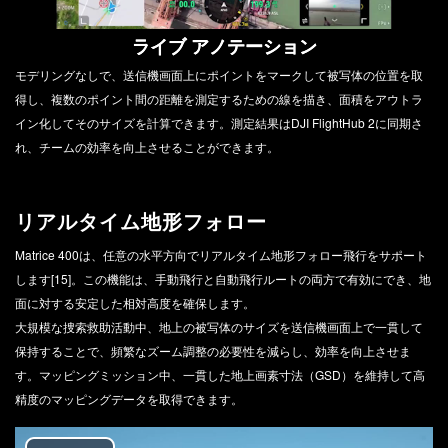
ライブ アノテーション
モデリングなしで、送信機画面上にポイントをマークして被写体の位置を取
得し、複数のポイント間の距離を測定するための線を描き、面積をアウトラ
イン化してそのサイズを計算できます。測定結果はDJI FlightHub 2に同期さ
れ、チームの効率を向上させることができます。
リアルタイム地形フォロー
Matrice 400は、任意の水平方向でリアルタイム地形フォロー飛行をサポート
します[15]。この機能は、手動飛行と自動飛行ルートの両方で有効にでき、地
面に対する安定した相対高度を確保します。
大規模な捜索救助活動中、地上の被写体のサイズを送信機画面上で一貫して
保持することで、頻繁なズーム調整の必要性を減らし、効率を向上させま
す。マッピングミッション中、一貫した地上画素寸法（GSD）を維持して高
精度のマッピングデータを取得できます。