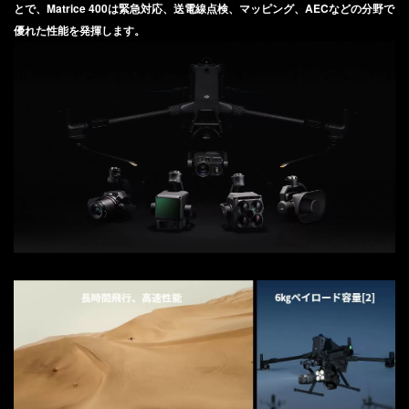
とで、Matrice 400は緊急対応、送電線点検、マッピング、AECなどの分野で
DJI TRANSMISSION
優れた性能を発揮します。
DJI SDR Transmission
DJI Transmission 高輝度モニターコンボ
INSPIRE
DJI Transmission スタンダードコンボ
DJI INSPIRE 3
DJI FOCUS PRO
DJI RONIN シリーズ
TELLO
DJI RONIN 4D - 6K
Rize TELLO
DJI RONIN 4D - 8K
DJI POWER シリーズ