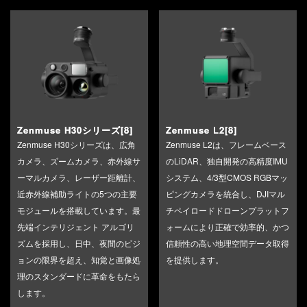
Zenmuse H30シリーズ[8]
Zenmuse L2[8]
Zenmuse H30シリーズは、広角
Zenmuse L2は、フレームベース
カメラ、ズームカメラ、赤外線サ
のLiDAR、独自開発の高精度IMU
ーマルカメラ、レーザー距離計、
システム、4/3型CMOS RGBマッ
近赤外線補助ライトの5つの主要
ピングカメラを統合し、DJIマル
モジュールを搭載しています。最
チペイロードドローンプラットフ
先端インテリジェント アルゴリ
ォームにより正確で効率的、かつ
ズムを採用し、日中、夜間のビジ
信頼性の高い地理空間データ取得
ョンの限界を超え、知覚と画像処
を提供します。
理のスタンダードに革命をもたら
します。