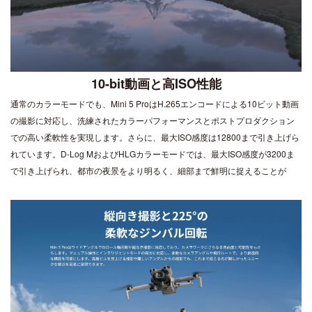
10-bit動画と高ISO性能
通常のカラーモードでも、Mini 5 ProはH.265エンコードによる10ビット動画
の撮影に対応し、洗練されたカラーパフォーマンスとポストプロダクション
での高い柔軟性を実現します。さらに、最大ISO感度は12800まで引き上げら
れています。D-Log MおよびHLGカラーモードでは、最大ISO感度が3200ま
で引き上げられ、都市の夜景をより明るく、細部まで鮮明に捉えることが