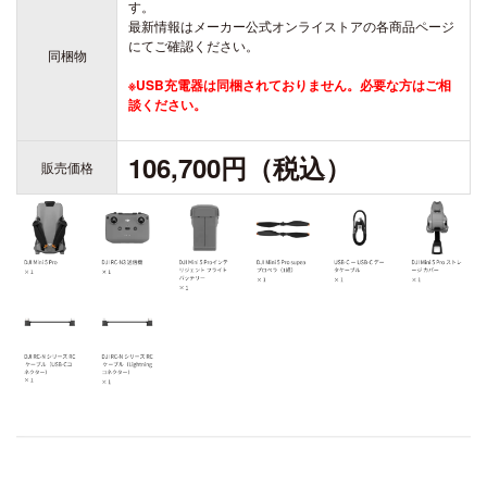
す。
DJI FPV
最新情報はメーカー公式オンライストアの各商品ページ
DJI NANO
にてご確認ください。
DJI FPV
同梱物
DJI OSMO NANO
※USB充電器は同梱されておりません。必要な方はご相
談ください。
106,700円（税込）
販売価格
DJI RC シリーズ
DJI NEO
DJI RS 5
DJI NEO 2
DJI RS 4 MINI
DJI NEO
DJI RS 4
DJI RS 4 PRO
DJI RS 3 Mini
DJI RS 3
DJI RS 3 PRO
DJI Flip
DJI Flip