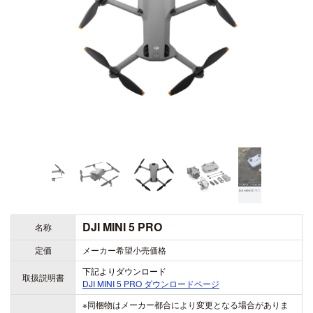
ZENMUSE H20
ZENMUSE H20T
DJI ACTION シリーズ
DJI LITO シリーズ
OSMO ACTION 6
DJI LITO X1
OSMO ACTION 5 PRO
DJI LITO 1
DJI DOCK シリーズ
OSMO ACTION 4
DJI DOCK 3
DJI ACTION 2
DJI DOCK 2
DJI AVATA シリーズ
DJI AVATA 360
DJI OSMO 360
DJI MINI 5 PRO
名称
DJI AVATA 2
OSMO 360
定価
メーカー希望小売価格
下記よりダウンロード
取扱説明書
DJI MINI 5 PRO
ダウンロードページ
※同梱物はメーカー都合により変更となる場合がありま