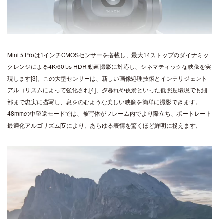
Mini 5 Proは1インチCMOSセンサーを搭載し、最大14ストップのダイナミッ
クレンジによる4K/60fps HDR 動画撮影に対応し、シネマティックな映像を実
現します[3]。この大型センサーは、新しい画像処理技術とインテリジェント
アルゴリズムによって強化され[4]、夕暮れや夜景といった低照度環境でも細
部まで忠実に描写し、息をのむような美しい映像を簡単に撮影できます。
48mmの中望遠モードでは、被写体がフレーム内でより際立ち、ポートレート
最適化アルゴリズム[5]により、あらゆる表情を驚くほど鮮明に捉えます。