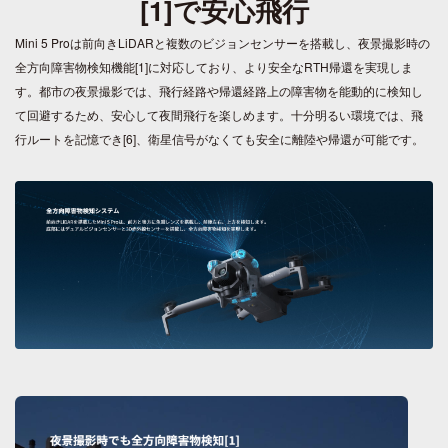
[1]で安心飛行
Mini 5 Proは前向きLiDARと複数のビジョンセンサーを搭載し、夜景撮影時の
全方向障害物検知機能[1]に対応しており、より安全なRTH帰還を実現しま
す。都市の夜景撮影では、飛行経路や帰還経路上の障害物を能動的に検知し
て回避するため、安心して夜間飛行を楽しめます。十分明るい環境では、飛
行ルートを記憶でき[6]、衛星信号がなくても安全に離陸や帰還が可能です。