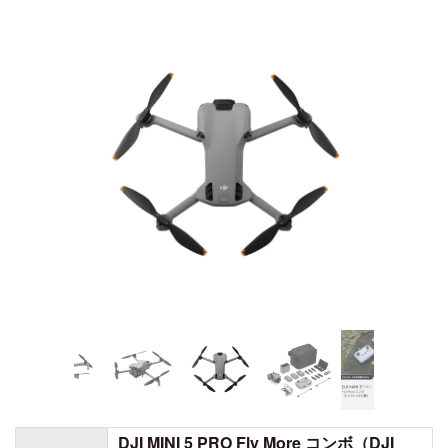
DJI TRANSMISSION
DJI SDR Transmission
DJI Transmission 高輝度モニターコンボ
INSPIRE
DJI Transmission スタンダードコンボ
DJI INSPIRE 3
DJI FOCUS PRO
DJI RONIN シリーズ
TELLO
DJI RONIN 4D - 6K
Rize TELLO
DJI RONIN 4D - 8K
DJI POWER シリーズ
DJI MINI 5 PRO Fly More コンボ（DJI