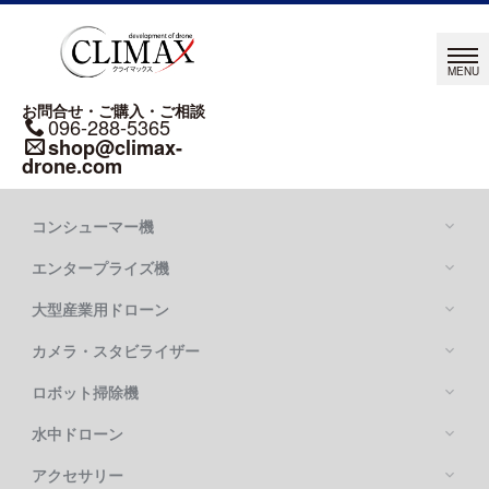
お問合せ・ご購入・ご相談
096-288-5365
shop@climax-
drone.com
コンシューマー機
エンタープライズ機
大型産業用ドローン
カメラ・スタビライザー
Mavic シリーズ
DJI MAVIC 4 PRO
ロボット掃除機
DJI MATRICE シリーズ
DJI MAVIC 3 PRO
DJI MATRICE 400
水中ドローン
DJI FLYCART 100
DJI MATRICE 4 SERIES
DJI FLYCART 30
アクセサリー
OSMO POCKETシリーズ
DJI MATRICE 350 RTK