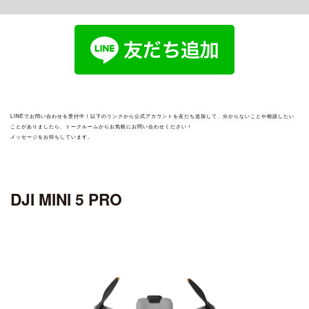
ciRobotics R-17 V3
OSMO POCKET 4P
MATRICE 30 SERIES
ROMO シリーズ
ciRobotics R-10
OSMO POCKET 4
ciBoat
DJI MROMO P
CHASING
Air シリーズ
DJI MAVIC 3M
OSMO POCKET 3
ciDrone Hi-1
DJI ROMO A / DJI ROMO S
MAVIC 3 ENTERPRISE シリーズ
CHASING M2
DJI POCKET 2
DJI AIR 3S
アクセサリー
ciDrone TR-22
CHASING M2 PRO
ciDrone Lidar-S
登録記号ステッカー
AEROENTRY AERO-D-X1 外付型リモートID
LINEでお問い合わせを受付中！以下のリンクから公式アカウントを友だち追加して、分からないことや相談したい
ことがありましたら、トークルームからお気軽にお問い合わせください！
メッセージをお待ちしています。
ZENMUSE シリーズ
Mini シリーズ
OSMO MOBILEシリーズ
ZENMUSE L3
DJI MINI 5 Pro
ZENMUSE L2
OSMO MOBILE 8P
DJI MINI 5 PRO
ZENMUSE L1
DJI MINI 4 Pro
OSMO MOBILE 8
ZENMUSE P1
OSMO MOBILE 7シリーズ
DJI MINI 3
ZENMUSE V1
OSMO MOBILE 6
ZENMUSE S1
OSMO MOBILE SE
DJI MINI 4K
ZENMUSE H30シリーズ
ZENMUSE H20N