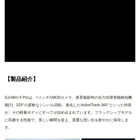
【製品紹介】
DJI Mini 5 Proは、1インチCMOSカメラ、夜景撮影時の全方向障害物検知機
能[1]、225°の柔軟なジンバル回転、進化したActiveTrack 360°といった特長
が、その軽量ボディにすべてが詰め込まれています。フラッグシップモデル
に匹敵する性能で、美しい瞬間を捉え、貴重な思い出を鮮やかに保存しま
す。