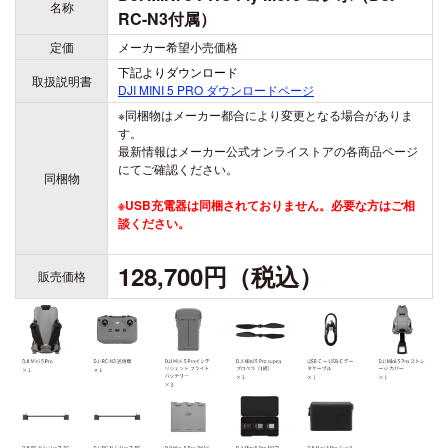
DJI POWER 1000 MINI
名称
RC-N3付属）
DJI POWER 2000
DJI MIC シリーズ
定価
メーカー希望小売価格
DJI POWER 1000 V2
下記よりダウンロード
DJI MIC 3
DJI POWER 1000
取扱説明書
DJI MINI 5 PRO
ダウンロードページ
DJI MIC 2
DJI POWER 500
※同梱物はメーカー都合により変更となる場合がありま
す。
DJI MIC MINI 2
最新情報はメーカー公式オンライストアの各商品ページ
にてご確認ください。
DJI MIC MINI
同梱物
※USB充電器は同梱されておりません。必要な方はご相
談ください。
DJI GOGGLESS シリーズ
128,700円（税込）
DJI GOGGLES N3
販売価格
DJI GOGGLES 3
DJI RC MOTION 3
DJI GOGGLES 2
DJI RC MOTION 2