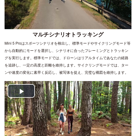
マルチシナリオトラッキング
Mini 5 Proはスポーツシナリオを検出し、標準モードやサイクリングモード等
から自動的にモードを選択し、シナリオに合ったフレーミングとトラッキン
グを実行します。標準モードでは、ドローンはリアルタイムであなたの経路
を追跡し、一定の高度と距離を維持します。サイクリングモードでは、ター
ンや速度の変化に素早く反応し、被写体を捉え、完璧な構図を維持します。
Play
Video