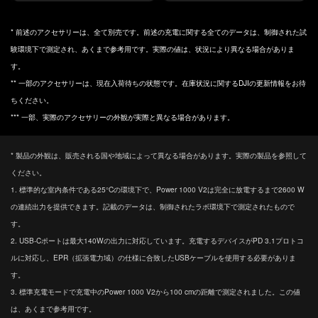
* 前述のアクセサリーは、全て別売です。前述の充電に関する全てのデータは、制御された試
験環境下で測定され、あくまで参考用です。実際の値は、状況により異なる場合がありま
す。
** 一部のアクセサリーは、現在入荷待ちの状態です。在庫状況に関するDJIの更新情報をお待
ちください。
*** 一部、実際のアクセサリーの外観が実際と異なる場合があります。
* 製品の外観は、販売される国や地域によって異なる場合があります。実際の製品を参照して
ください。
1. 標準的な室内条件である25°Cの環境下で、Power 1000 V2は完全に放電するまで2600 W
の連続出力を提供できます。記載のデータは、制御されたラボ環境下で測定されたもので
す。
2. USB-Cポートは最大140Wの出力に対応しています。充電するデバイスがPD 3.1プロトコ
ルに対応し、EPR（拡張電力域）の仕様に合致したUSBケーブルを使用する必要がありま
す。
3. 標準充電モードで充電中のPower 1000 V2から100 cmの距離で測定されました。この値
は、あくまで参考用です。