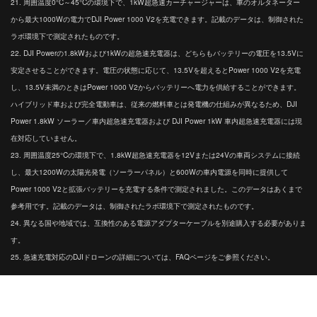
21. 周囲温度0°C～45°Cの環境下で、1kW超急速カーチャージャーは、車のオルタネーター
から最大1000Wの電力でDJI Power 1000 V2を充電できます。記載のデータは、制御された
ラボ環境下で測定されたものです。
22. DJI Powerの1.8kWおよび1kWの超急速充電器は、どちらもバッテリーの電圧を13.5Vに
安定させることができます。電圧の状態に応じて、13.5Vを超えるとPower 1000 V2を充電
し、13.5V未満のときはPower 1000 V2からバッテリーへ電力を供給することができます。
ハイブリッド車および完全電動車は、従来の燃料車とは発電機の仕組みが異なるため、DJI
Power 1.8kW ソーラー／車内超急速充電器および DJI Power 1kW 車内超急速充電器には現
在対応していません。
23. 周囲温度25°Cの環境下で、1.8kW超急速充電器を12Vまたは24Vの車両システムに接続
し、最大1200Wの太陽光発電（ソーラーパネル）と600Wの車内電源を同時に提供して
Power 1000 V2と拡張バッテリーを充電する条件で測定されました。このデータはあくまで
参考用です。記載のデータは、制御されたラボ環境下で測定されたものです。
24. 異なる国や地域では、互換性のある電源アダプターケーブルを別途購入する必要がありま
す。
25. 急速充電対応のDJIドローンの詳細については、FAQページをご参照ください。