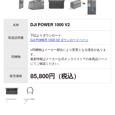
ZENMUSE H20
ZENMUSE H20T
DJI ACTION シリーズ
DJI LITO シリーズ
DJI POWER 1000 V2
OSMO ACTION 6
名称
DJI LITO X1
OSMO ACTION 5 PRO
DJI LITO 1
下記よりダウンロード
DJI DOCK シリーズ
取扱説明書
OSMO ACTION 4
DJI POWER 1000 V2
ダウンロードページ
DJI DOCK 3
DJI ACTION 2
※同梱物はメーカー都合により変更となる場合がありま
DJI DOCK 2
す。
同梱物
最新情報はメーカー公式オンライストアの各商品ページ
にてご確認ください。
DJI AVATA シリーズ
85,800円（税込）
販売価格
DJI AVATA 360
DJI OSMO 360
DJI AVATA 2
OSMO 360