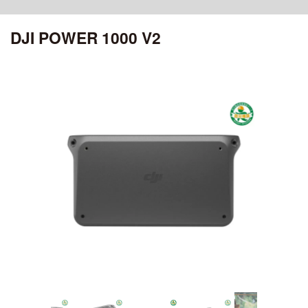
ciRobotics R-17 V3
OSMO POCKET 4P
MATRICE 30 SERIES
ROMO シリーズ
ciRobotics R-10
DJI POWER 1000 V2
OSMO POCKET 4
ciBoat
DJI MROMO P
CHASING
Air シリーズ
DJI MAVIC 3M
OSMO POCKET 3
ciDrone Hi-1
DJI ROMO A / DJI ROMO S
MAVIC 3 ENTERPRISE シリーズ
CHASING M2
DJI POCKET 2
DJI AIR 3S
アクセサリー
ciDrone TR-22
CHASING M2 PRO
ciDrone Lidar-S
登録記号ステッカー
AEROENTRY AERO-D-X1 外付型リモートID
ZENMUSE シリーズ
Mini シリーズ
OSMO MOBILEシリーズ
ZENMUSE L3
DJI MINI 5 Pro
ZENMUSE L2
OSMO MOBILE 8P
ZENMUSE L1
DJI MINI 4 Pro
OSMO MOBILE 8
ZENMUSE P1
OSMO MOBILE 7シリーズ
DJI MINI 3
ZENMUSE V1
OSMO MOBILE 6
ZENMUSE S1
OSMO MOBILE SE
DJI MINI 4K
ZENMUSE H30シリーズ
ZENMUSE H20N