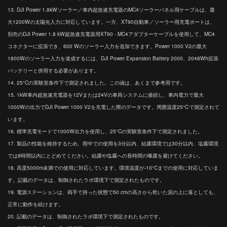
13. DJI Power 1.8kWソーラー／車内超急速充電器のMC4ソーラーパネル用ケーブルは、最
大1200Wの太陽光入力に対応しています。一方、XT90自動車／ソーラー用充電ポートは、
別売のDJI Power 1.8 kW超急速充電器用XT90 - MC4アダプターケーブルを使用して、MC4
コネクターに拡張でき、600 Wのソーラー入力を追加できます。Power 1000 V2の最大
1800Wのソーラー入力を達成するには、DJI Power Expansion Battery 2000、2048Wh拡張
バッテリーと併用する必要があります。
14. 25°Cの実験室条件下で測定されました。この値は、あくまで参考用です。
15. 1kW車内超急速充電器を12Vまたは24Vの車両システムに接続し、車内電力で最大
1000Wの出力でDJI Power 1000 V2を充電した際のデータです。周囲温度25℃で測定されて
います。
16. 標準充電モードで1000W出力を使用し、25°Cの実験室条件下で測定されました。
17. 製品の性能を維持するため、雨中での使用を3分以内、結露環境では30分以内、塩霧環境
では8時間以内にとどめてください。結露や塩霧への長時間の曝露を避けてください。
18. 高度5000m未満での使用に対応しています。環境温度が-10°Cまでの使用に対応していま
す。記載のデータは、制御されたラボ環境下で測定されたものです。
19. 電源ステーションは、両手で持った状態で50 cmの高さから乾いた泥の上に落としても、
正常に動作を続けます。
20. 記載のデータは、制御されたラボ環境下で測定されたものです。