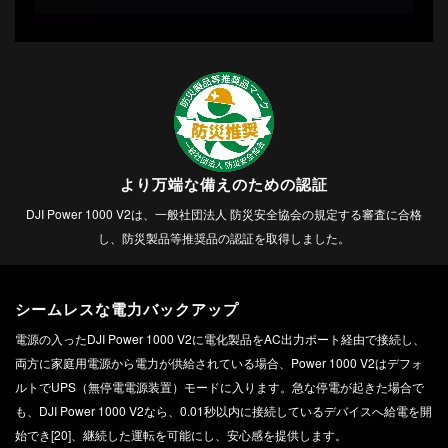
より万端な備えのための認証
DJI Power 1000 V2は、一般社団法人 防災安全協会の規定する審査に合格
し、防災製品等推奨品の認証を取得しました。
シームレスな電力バックアップ
電源の入ったDJI Power 1000 V2に電化製品をAC出力ポート経由で接続し、
両方に家庭用電源から電力が供給されている場合、Power 1000 V2はデフォ
ルトでUPS（無停電電源装置）モードに入ります。急な停電が起きた場合で
も、DJI Power 1000 V2なら、0.01秒以内に接続しているデバイスへ給電を開
始でき[20]、継続した運転を可能にし、安心感を提供します。