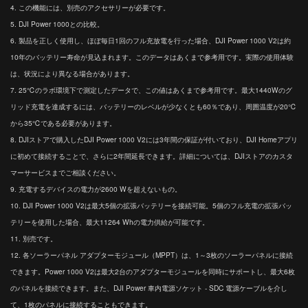
4. この機能には、別売のアクセサリーが必要です。
5. DJI Power 1000との比較。
6. 製品を正しく使用し、ほぼ毎日1回のフル充放電を行った場合、DJI Power 1000 V2は約
10年のバッテリー寿命が見込まれます。このデータはあくまで参考用です。実際の使用体験
は、状況により異なる場合があります。
7. 25℃のラボ環境下で測定したデータで、この値はあくまで参考用です。最大1440Wのグ
リッド充電を達成するには、バッテリーのレベルが少なくとも60％であり、周囲温度が20℃
から35℃である必要があります。
8. DJIストアで購入したDJI Power 1000 V2には3年間の保証が付いており、DJI Homeアプリ
に初めて接続することで、さらに2年間延長できます。詳細については、DJIストアのカスタ
マーサービスまでご相談ください。
9. 充電するデバイスの電力が2600 Wを超えないもの。
10. DJI Power 1000 V2は最大5個の拡張バッテリーを接続可能。5個のフル充電の拡張バッ
テリーを使用した場合、最大11264 Whの電力供給が可能です。
11. 別売です。
12. 各ソーラーパネル アダプターモジュール（MPPT）は、1～3枚のソーラーパネルに接続
できます。Power 1000 V2は最大2台のアダプターモジュールを同時にサポートし、最大6枚
のパネルを接続できます。また、DJI Power 車内電源ソケット - SDC 電源ケーブル‌を介し
て、1枚のパネルに接続することもできます。