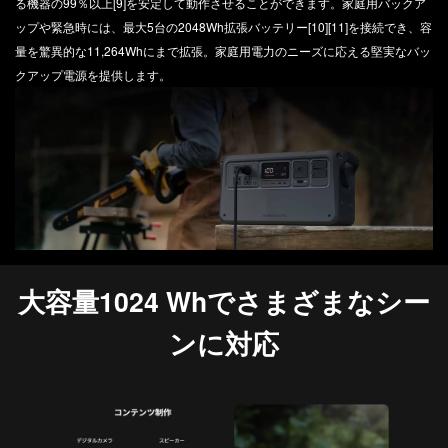
る機器の99％以上[9]を安定して動作させることができます。家庭用バックア
ップや緊急時には、最大5台の2048Wh拡張バッテリー[10][11]を接続でき、容
量を驚異的な11,264Whにまで拡張。家庭用電力のニーズに応える堅実なバッ
クアップ電源を提供します。
大容量1024 Whでさまざまなシー
ンに対応