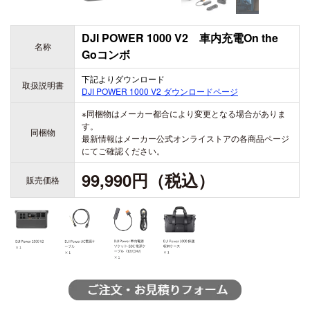
DJI TRANSMISSION
DJI POWER 1000 V2 車内充電On the
DJI SDR Transmission
名称
Goコンボ
DJI Transmission 高輝度モニターコンボ
INSPIRE
DJI Transmission スタンダードコンボ
下記よりダウンロード
取扱説明書
DJI POWER 1000 V2
ダウンロードページ
DJI INSPIRE 3
DJI FOCUS PRO
※同梱物はメーカー都合により変更となる場合がありま
す。
同梱物
最新情報はメーカー公式オンライストアの各商品ページ
にてご確認ください。
99,990円（税込）
販売価格
DJI RONIN シリーズ
TELLO
DJI RONIN 4D - 6K
Rize TELLO
DJI RONIN 4D - 8K
DJI POWER シリーズ