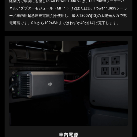
経済的で環境にも優しいDJI Power 1000 V2は、DJI Powerソーラーパ
ネルアダプターモジュール（MPPT）[12]またはDJI Power 1.8kWソーラ
ー／車内用超急速充電器[4]を使用し、最大1800W[13]の太陽光入力で充
電可能です。0％から1024Whまではわずか40分[14]で完了します。
車内電源