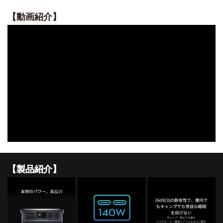
DJI POWER 1000 MINI
DJI POWER 2000
【動画紹介】
DJI MIC シリーズ
DJI POWER 1000 V2
DJI MIC 3
DJI POWER 1000
DJI MIC 2
DJI POWER 500
DJI MIC MINI 2
DJI MIC MINI
DJI GOGGLESS シリーズ
DJI GOGGLES N3
DJI GOGGLES 3
DJI RC MOTION 3
【製品紹介】
DJI GOGGLES 2
DJI RC MOTION 2