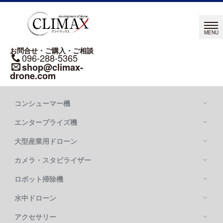
お問合せ・ご購入・ご相談
096-288-5365
shop@climax-
drone.com
コンシューマー機
エンタープライズ機
大型産業用ドローン
カメラ・スタビライザー
Mavic シリーズ
DJI MAVIC 4 PRO
ロボット掃除機
DJI MATRICE シリーズ
DJI MAVIC 3 PRO
DJI MATRICE 400
水中ドローン
DJI FLYCART 100
DJI MATRICE 4 SERIES
DJI FLYCART 30
アクセサリー
OSMO POCKETシリーズ
DJI MATRICE 350 RTK