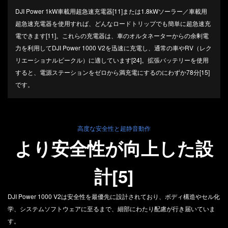
DJI Power 1kW車載用超急速充電器[11]または1.8kWソーラー／車載用
超急速充電器を使用すれば、どんなロードトリップでも簡単に超急速充
電できます[11]。これらの充電器は、車のオルタネーターからの余剰電
力を利用してDJI Power 1000 V2を迅速に充電し、通常の車やRV（レク
リエーショナルビークル）に適しています[24]。拡張バッテリーを使用
すると、電源ステーションをゼロから満充電にするのにわずか78分[15]
です。
高度な安全性と超静音動作
より安全性が向上した設
計[5]
DJI Power 1000 V2は安全性を最優先に設計されており、ボディ構造やセル化
学、システムソフトウェアに至るまで、細部にわたり配慮が行き届いていま
す。