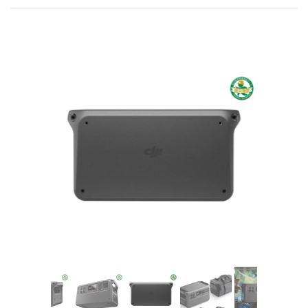
DJI FPV
DJI NANO
DJI FPV
DJI OSMO NANO
DJI RC シリーズ
DJI NEO
DJI RS 5
DJI NEO 2
DJI RS 4 MINI
DJI NEO
DJI RS 4
DJI RS 4 PRO
DJI RS 3 Mini
DJI RS 3
DJI RS 3 PRO
DJI Flip
DJI Flip