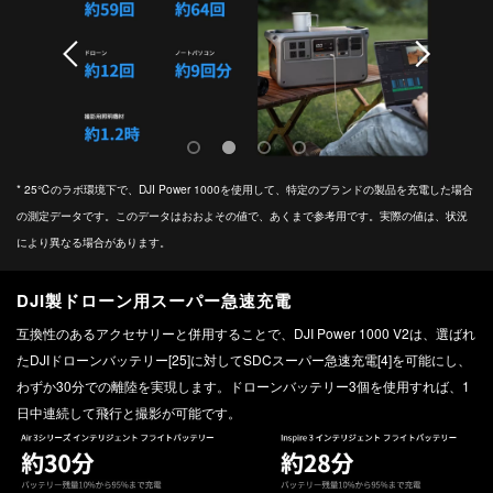
* 25℃のラボ環境下で、DJI Power 1000を使用して、特定のブランドの製品を充電した場合
の測定データです。このデータはおおよその値で、あくまで参考用です。実際の値は、状況
により異なる場合があります。
DJI製ドローン用スーパー急速充電
互換性のあるアクセサリーと併用することで、DJI Power 1000 V2は、選ばれ
たDJIドローンバッテリー[25]に対してSDCスーパー急速充電[4]を可能にし、
わずか30分での離陸を実現します。ドローンバッテリー3個を使用すれば、1
日中連続して飛行と撮影が可能です。