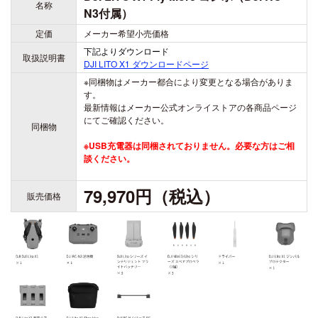
DJI POWER 1000 MINI
名称
N3付属）
DJI POWER 2000
DJI MIC シリーズ
定価
メーカー希望小売価格
DJI POWER 1000 V2
下記よりダウンロード
DJI MIC 3
DJI POWER 1000
取扱説明書
DJI LITO X1
ダウンロードページ
DJI MIC 2
DJI POWER 500
※同梱物はメーカー都合により変更となる場合がありま
す。
DJI MIC MINI 2
最新情報はメーカー公式オンライストアの各商品ページ
にてご確認ください。
DJI MIC MINI
同梱物
※USB充電器は同梱されておりません。必要な方はご相
談ください。
DJI GOGGLESS シリーズ
79,970円（税込）
DJI GOGGLES N3
販売価格
DJI GOGGLES 3
DJI RC MOTION 3
DJI GOGGLES 2
DJI RC MOTION 2