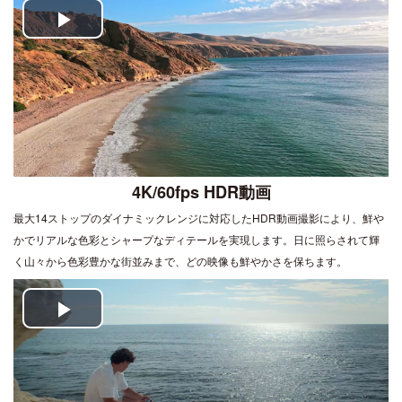
Play
Video
4K/60fps HDR動画
最大14ストップのダイナミックレンジに対応したHDR動画撮影により、鮮や
かでリアルな色彩とシャープなディテールを実現します。日に照らされて輝
く山々から色彩豊かな街並みまで、どの映像も鮮やかさを保ちます。
Play
Video