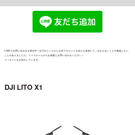
ciRobotics R-17 V3
OSMO POCKET 4P
MATRICE 30 SERIES
ROMO シリーズ
ciRobotics R-10
OSMO POCKET 4
ciBoat
DJI MROMO P
CHASING
Air シリーズ
DJI MAVIC 3M
OSMO POCKET 3
ciDrone Hi-1
DJI ROMO A / DJI ROMO S
MAVIC 3 ENTERPRISE シリーズ
CHASING M2
DJI POCKET 2
DJI AIR 3S
アクセサリー
ciDrone TR-22
CHASING M2 PRO
ciDrone Lidar-S
登録記号ステッカー
AEROENTRY AERO-D-X1 外付型リモートID
LINEでお問い合わせを受付中！以下のリンクから公式アカウントを友だち追加して、分からないことや相談したい
ことがありましたら、トークルームからお気軽にお問い合わせください！
メッセージをお待ちしています。
ZENMUSE シリーズ
Mini シリーズ
OSMO MOBILEシリーズ
ZENMUSE L3
DJI MINI 5 Pro
ZENMUSE L2
OSMO MOBILE 8P
DJI LITO X1
ZENMUSE L1
DJI MINI 4 Pro
OSMO MOBILE 8
ZENMUSE P1
OSMO MOBILE 7シリーズ
DJI MINI 3
ZENMUSE V1
OSMO MOBILE 6
ZENMUSE S1
OSMO MOBILE SE
DJI MINI 4K
ZENMUSE H30シリーズ
ZENMUSE H20N