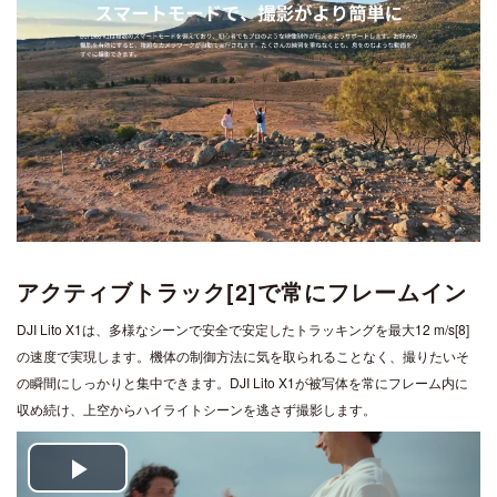
アクティブトラック[2]で常にフレームイン
DJI Lito X1は、多様なシーンで安全で安定したトラッキングを最大12 m/s[8]
の速度で実現します。機体の制御方法に気を取られることなく、撮りたいそ
の瞬間にしっかりと集中できます。DJI Lito X1が被写体を常にフレーム内に
収め続け、上空からハイライトシーンを逃さず撮影します。
Play