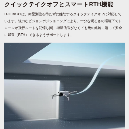
クイックテイクオフとスマートRTH機能
DJI Lito X1は、衛星測位を待たずに離陸するクイックテイクオフに対応して
います。強力なビジョンポジショニングにより、十分な明るさの環境下でド
ローンが飛行ルートを記憶し[9]、衛星信号がなくても元の経路に沿って安全
に帰還（RTH）できるようサポートします。