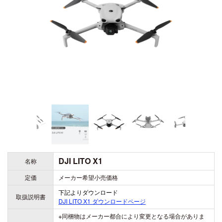
ZENMUSE H20
ZENMUSE H20T
DJI ACTION シリーズ
DJI LITO シリーズ
OSMO ACTION 6
DJI LITO X1
OSMO ACTION 5 PRO
DJI LITO 1
DJI DOCK シリーズ
OSMO ACTION 4
DJI DOCK 3
DJI ACTION 2
DJI DOCK 2
DJI AVATA シリーズ
DJI AVATA 360
DJI OSMO 360
DJI LITO X1
名称
DJI AVATA 2
OSMO 360
定価
メーカー希望小売価格
下記よりダウンロード
取扱説明書
DJI LITO X1
ダウンロードページ
※同梱物はメーカー都合により変更となる場合がありま