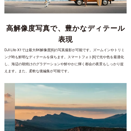
高解像度写真で、豊かなディテール
表現
DJI Lito X1では最大8K解像度[6]の写真撮影が可能です。ズームインやトリミ
ング時も鮮明なディテールを保ちます。スマートフォト[6]で光や色を最適化
し、海辺の朝焼けのグラデーションや鮮やかに輝く都会の夜景もしっかり捉
えます。また、柔軟な後編集が可能です。