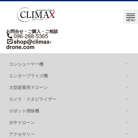
お問合せ・ご購入・ご相談
096-288-5365
shop@climax-
drone.com
コンシューマー機
エンタープライズ機
大型産業用ドローン
カメラ・スタビライザー
Mavic シリーズ
DJI MAVIC 4 PRO
ロボット掃除機
DJI MATRICE シリーズ
DJI MAVIC 3 PRO
DJI MATRICE 400
水中ドローン
DJI FLYCART 100
DJI MATRICE 4 SERIES
DJI FLYCART 30
アクセサリー
OSMO POCKETシリーズ
DJI MATRICE 350 RTK