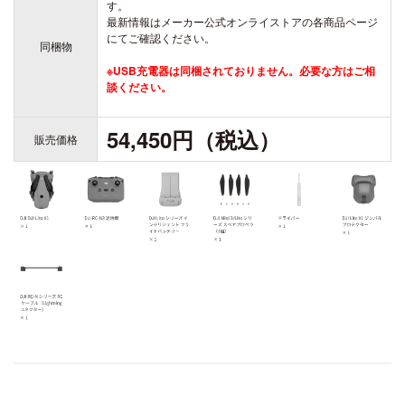
す。
DJI FPV
最新情報はメーカー公式オンライストアの各商品ページ
DJI NANO
にてご確認ください。
DJI FPV
同梱物
DJI OSMO NANO
※USB充電器は同梱されておりません。必要な方はご相
談ください。
54,450円（税込）
販売価格
DJI RC シリーズ
DJI NEO
DJI RS 5
DJI NEO 2
DJI RS 4 MINI
DJI NEO
DJI RS 4
DJI RS 4 PRO
DJI RS 3 Mini
DJI RS 3
DJI RS 3 PRO
DJI Flip
DJI Flip