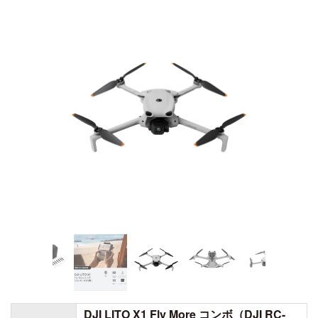
DJI TRANSMISSION
DJI SDR Transmission
DJI Transmission 高輝度モニターコンボ
INSPIRE
DJI Transmission スタンダードコンボ
DJI INSPIRE 3
DJI FOCUS PRO
DJI RONIN シリーズ
TELLO
DJI RONIN 4D - 6K
Rize TELLO
DJI RONIN 4D - 8K
DJI POWER シリーズ
DJI LITO X1 Fly More コンボ（DJI RC-