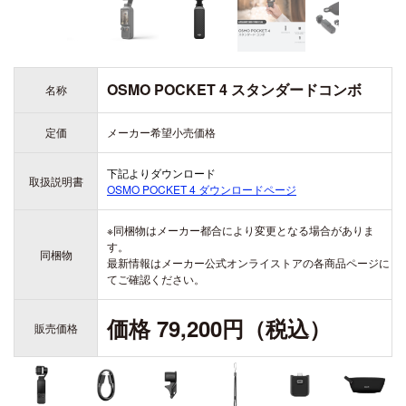
ZENMUSE H20
ZENMUSE H20T
DJI ACTION シリーズ
DJI LITO シリーズ
OSMO ACTION 6
OSMO POCKET 4 スタンダードコンボ
名称
DJI LITO X1
OSMO ACTION 5 PRO
DJI LITO 1
DJI DOCK シリーズ
定価
メーカー希望小売価格
OSMO ACTION 4
DJI DOCK 3
DJI ACTION 2
下記よりダウンロード
DJI DOCK 2
取扱説明書
OSMO POCKET 4
ダウンロードページ
※同梱物はメーカー都合により変更となる場合がありま
DJI AVATA シリーズ
す。
同梱物
最新情報はメーカー公式オンライストアの各商品ページに
DJI AVATA 360
てご確認ください。
DJI OSMO 360
DJI AVATA 2
OSMO 360
価格 79,200円（税込）
販売価格