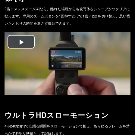
2倍ロスレスズーム[4]なら、離れた場所からも被写体をシャープかつクリアに
捉えます。専用のズームボタンを1回押すだけで1倍／2倍を切り替え、思い描
いたとおりの瞬間を逃さず撮影できます。
Play
Video
ウルトラHDスローモーション
4K/240fps[1]で心踊る瞬間をスローモーションで捉え、あらゆるフレームを滑
らかで鮮明な映像として記録します。