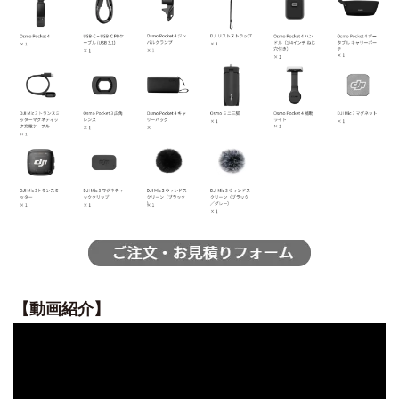
DJI POWER 1000 MINI
DJI POWER 2000
DJI MIC シリーズ
DJI POWER 1000 V2
DJI MIC 3
DJI POWER 1000
DJI MIC 2
DJI POWER 500
DJI MIC MINI 2
DJI MIC MINI
DJI GOGGLESS シリーズ
DJI GOGGLES N3
DJI GOGGLES 3
DJI RC MOTION 3
【動画紹介】
DJI GOGGLES 2
DJI RC MOTION 2