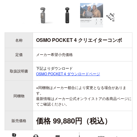
DJI TRANSMISSION
DJI SDR Transmission
DJI Transmission 高輝度モニターコンボ
INSPIRE
DJI Transmission スタンダードコンボ
OSMO POCKET 4 クリエイターコンボ
名称
DJI INSPIRE 3
DJI FOCUS PRO
定価
メーカー希望小売価格
下記よりダウンロード
取扱説明書
OSMO POCKET 4
ダウンロードページ
DJI RONIN シリーズ
TELLO
※同梱物はメーカー都合により変更となる場合がありま
DJI RONIN 4D - 6K
Rize TELLO
す。
同梱物
最新情報はメーカー公式オンライストアの各商品ページに
DJI RONIN 4D - 8K
てご確認ください。
価格 99,880円（税込）
販売価格
DJI POWER シリーズ