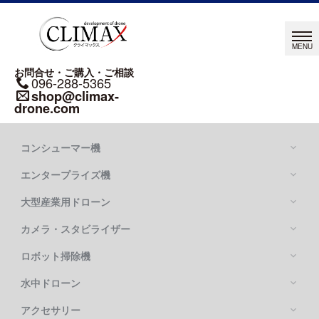
お問合せ・ご購入・ご相談
096-288-5365
shop@climax-
drone.com
コンシューマー機
エンタープライズ機
大型産業用ドローン
カメラ・スタビライザー
Mavic シリーズ
DJI MAVIC 4 PRO
ロボット掃除機
DJI MATRICE シリーズ
DJI MAVIC 3 PRO
DJI MATRICE 400
水中ドローン
DJI FLYCART 100
DJI MATRICE 4 SERIES
DJI FLYCART 30
アクセサリー
OSMO POCKETシリーズ
DJI MATRICE 350 RTK