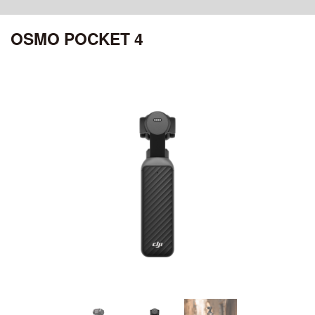
ciRobotics R-17 V3
OSMO POCKET 4P
MATRICE 30 SERIES
ROMO シリーズ
ciRobotics R-10
OSMO POCKET 4
OSMO POCKET 4
ciBoat
DJI MROMO P
CHASING
Air シリーズ
DJI MAVIC 3M
OSMO POCKET 3
ciDrone Hi-1
DJI ROMO A / DJI ROMO S
MAVIC 3 ENTERPRISE シリーズ
CHASING M2
DJI POCKET 2
DJI AIR 3S
アクセサリー
ciDrone TR-22
CHASING M2 PRO
ciDrone Lidar-S
登録記号ステッカー
AEROENTRY AERO-D-X1 外付型リモートID
ZENMUSE シリーズ
Mini シリーズ
OSMO MOBILEシリーズ
ZENMUSE L3
DJI MINI 5 Pro
ZENMUSE L2
OSMO MOBILE 8P
ZENMUSE L1
DJI MINI 4 Pro
OSMO MOBILE 8
ZENMUSE P1
OSMO MOBILE 7シリーズ
DJI MINI 3
ZENMUSE V1
OSMO MOBILE 6
ZENMUSE S1
OSMO MOBILE SE
DJI MINI 4K
ZENMUSE H30シリーズ
ZENMUSE H20N