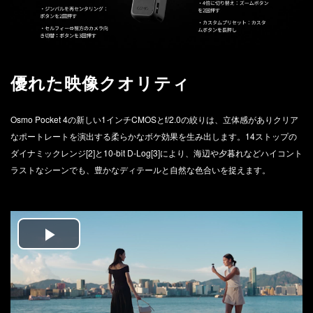
優れた映像クオリティ
Osmo Pocket 4の新しい1インチCMOSとf/2.0の絞りは、立体感がありクリア
なポートレートを演出する柔らかなボケ効果を生み出します。14ストップの
ダイナミックレンジ[2]と10-bit D-Log[3]により、海辺や夕暮れなどハイコント
ラストなシーンでも、豊かなディテールと自然な色合いを捉えます。
Play
Video